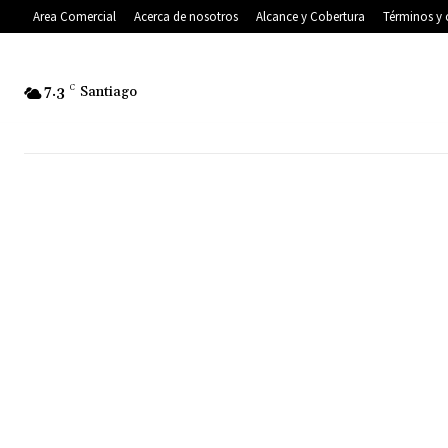
Area Comercial
Acerca de nosotros
Alcance y Cobertura
Términos y 
7.3
C
Santiago