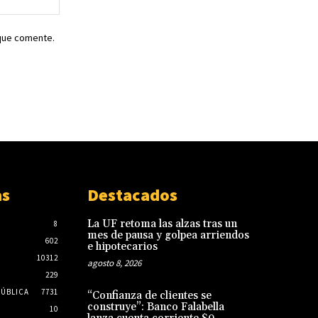
web:
 que comente.
as
Destacados
La UF retoma las alzas tras un
8
mes de pausa y golpea arriendos
602
e hipotecarios
10312
agosto 8, 2026
229
PÚBLICA
7731
“Confianza de clientes se
construye”: Banco Falabella
10