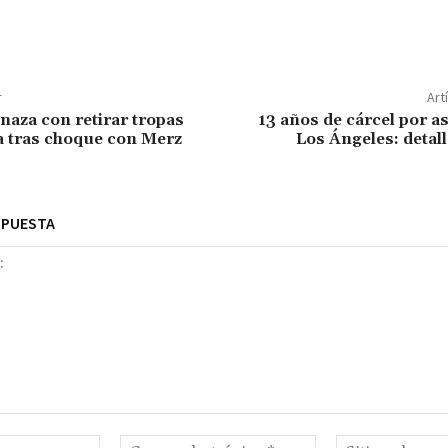
r
Art
aza con retirar tropas
13 años de cárcel por a
 tras choque con Merz
Los Ángeles: detall
SPUESTA
Nombre:*
Correo