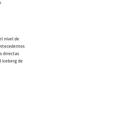
s
l nivel de
antecedentes
s directas
l iceberg de