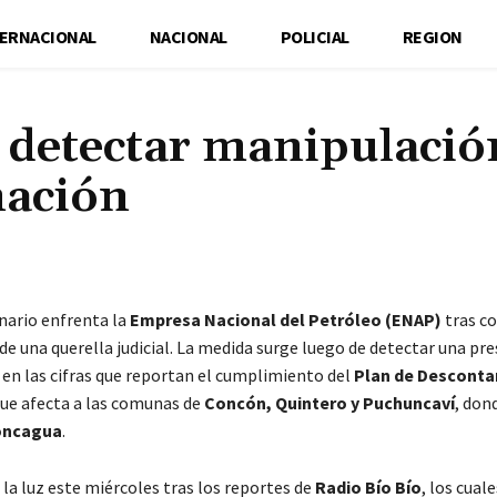
TERNACIONAL
NACIONAL
POLICIAL
REGION
s detectar manipulació
nación
Cuota
nario enfrenta la
Empresa Nacional del Petróleo (ENAP)
tras co
de una querella judicial. La medida surge luego de detectar una pr
en las cifras que reportan el cumplimiento del
Plan de Desconta
ue afecta a las comunas de
Concón, Quintero y Puchuncaví
, don
concagua
.
a la luz este miércoles tras los reportes de
Radio Bío Bío
, los cual