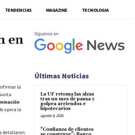
TENDENCIAS
MAGAZINE
TECNOLOGIA
Síguenos en
n en
Últimas Noticias
nfirmar la
esunta
La UF retoma las alzas
tras un mes de pausa y
minación
golpea arriendos e
hipotecarios
de opera la
agosto 8, 2026
“Confianza de clientes
es detallaron
se construye”: Banco