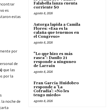
Falabella lanza cuenta
encontrar
corriente $0
vo es
agosto 8, 2026
staron estas
Astorga lapida a Camila
Flores: «Esa es la
calaña que tenemos en
el Congreso»
agosto 8, 2026
amente por
“Lo que hizo es más
rasca”: Danilo 21
responde a ninguneo
personal de
de Larraín
A)
que las
agosto 8, 2026
s por la
Fran García-Huidobro
responde a ‘La
Cofradía’: «No les
s
tengo miedo»
l la noche de
agosto 8, 2026
carta