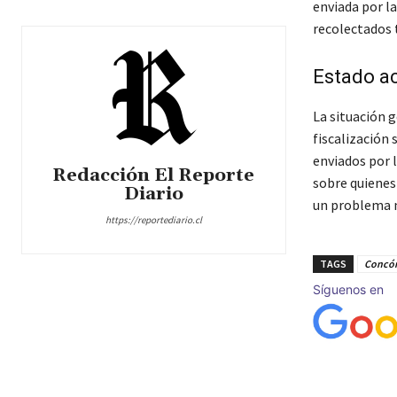
enviada por l
recolectados t
Estado ac
La situación g
fiscalización 
enviados por l
Redacción El Reporte
sobre quienes
Diario
un problema m
https://reportediario.cl
TAGS
Concó
Síguenos en