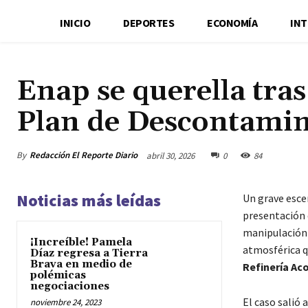
INICIO
DEPORTES
ECONOMÍA
IN
Enap se querella tra
Plan de Descontami
By
Redacción El Reporte Diario
abril 30, 2026
0
84
Noticias más leídas
Un grave esce
presentación 
manipulación 
¡Increíble! Pamela
atmosférica q
Díaz regresa a Tierra
Brava en medio de
Refinería A
polémicas
negociaciones
El caso salió 
noviembre 24, 2023