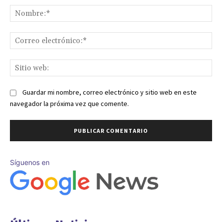
No
Co
ele
Sit
we
Guardar mi nombre, correo electrónico y sitio web en este
navegador la próxima vez que comente.
Síguenos en