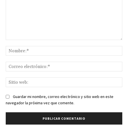
Comentario:
No
Co
ele
Sit
we
Guardar mi nombre, correo electrónico y sitio web en este
navegador la próxima vez que comente.