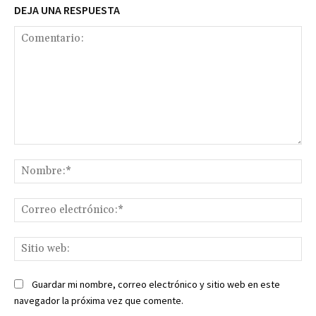
DEJA UNA RESPUESTA
Comentario:
No
Co
ele
Sit
we
Guardar mi nombre, correo electrónico y sitio web en este
navegador la próxima vez que comente.