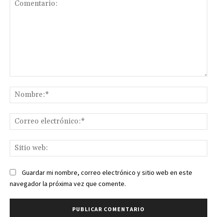
Comentario:
No
Co
ele
Sit
we
Guardar mi nombre, correo electrónico y sitio web en este
navegador la próxima vez que comente.