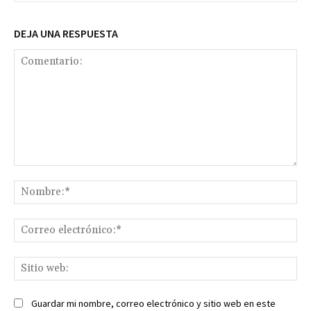
DEJA UNA RESPUESTA
Comentario:
No
Co
ele
Sit
we
Guardar mi nombre, correo electrónico y sitio web en este