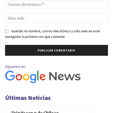
Co
ele
Sit
we
Guardar mi nombre, correo electrónico y sitio web en este
navegador la próxima vez que comente.
Síguenos en
Últimas Noticias