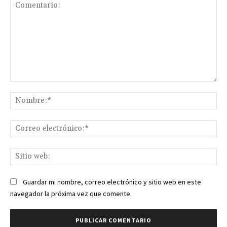
Comentario:
No
Co
ele
Sit
we
Guardar mi nombre, correo electrónico y sitio web en este
navegador la próxima vez que comente.