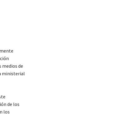
ramente
ación
s medios de
 ministerial
ste
ión de los
n los