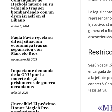
Comandante de
Hezbolá muere en su
vehículo tras ser
La legislador
bombardeado con un
dron israelí en el
representante
Líbano
Ejecutivo. El 
enero 8, 2024
genera el
ofi
discontinuida
Paula Pavic revela su
difícil situación
económica tras su
separación con
Restric
Marcelo Ríos
noviembre 30, 2023
Según detalló
Impactante demanda
encargada de 
de la ONU por la
a la jefa de p
muerte de 50
prisioneros de guerra
concretó. Carv
ucranianos
legislativa.
julio 25, 2023
¡Increíble! El próximo
«M
Honor Magic6 Pro