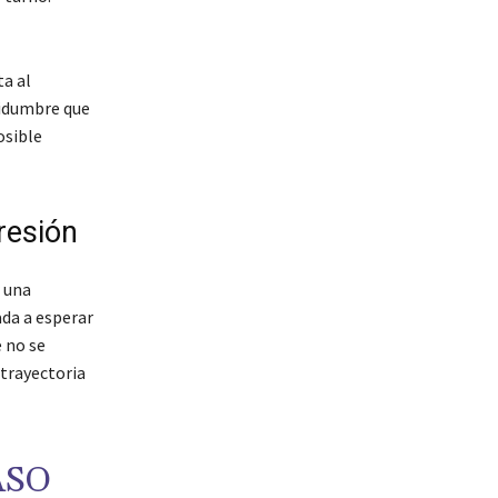
ta al
rtidumbre que
osible
resión
 una
ada a esperar
 no se
 trayectoria
ASO