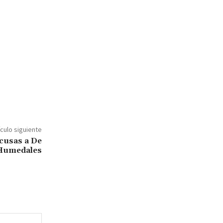
ículo siguiente
xcusas a De
 Humedales