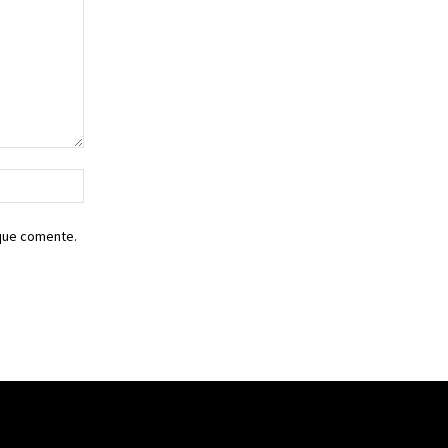
Sitio
web:
 que comente.