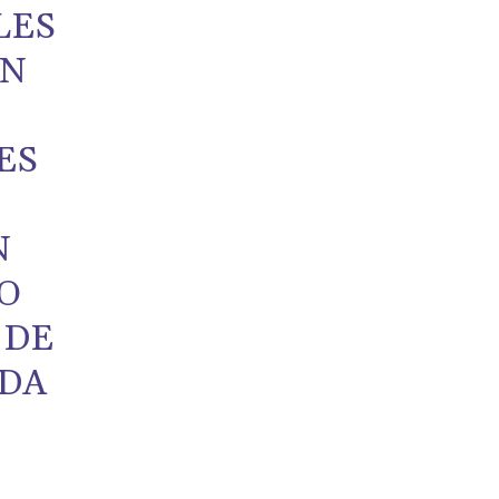
LES
ON
ES
N
O
 DE
ADA