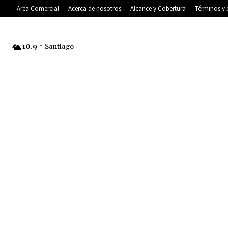
Area Comercial
Acerca de nosotros
Alcance y Cobertura
Términos y 
10.9
C
Santiago