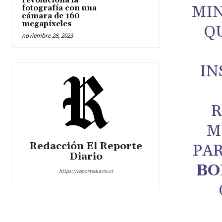
revoluciona la
MIN
fotografía con una
cámara de 160
megapíxeles
Q
noviembre 28, 2023
IN
R
M
Redacción El Reporte
PAR
Diario
BO
https://reportediario.cl