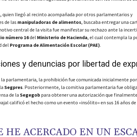
a, quien llegó al recinto acompañada por otros parlamentarios y
s de las
manipuladoras de alimentos
, buscaba entregar una car
motivo central de la visita fue manifestar su rechazo ante la ince
cio número 16
del
Ministerio de Hacienda
, el cual contempla la p
d del
Programa de Alimentación Escolar (PAE)
.
ciones y denuncias por libertad de exp
 la parlamentaria, la prohibición fue comunicada inicialmente por
la
Segpres
. Posteriormente, la comitiva parlamentaria fue oblig
rensa de la
Segegob
para obtener una autorización que finalmente
ajal calificó el hecho como un evento «insólito» en sus 16 años de
E HE ACERCADO EN UN ESC