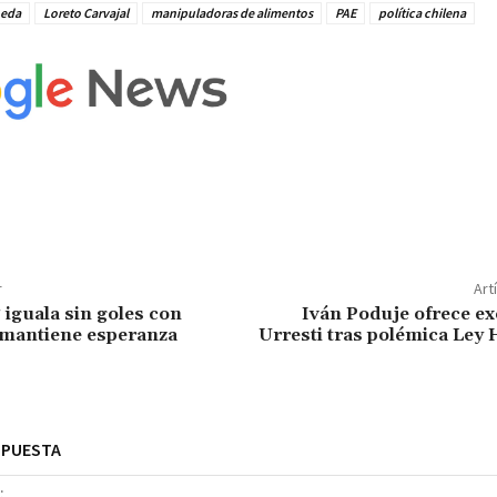
eda
Loreto Carvajal
manipuladoras de alimentos
PAE
política chilena
r
Art
 iguala sin goles con
Iván Poduje ofrece e
 mantiene esperanza
Urresti tras polémica Ley
SPUESTA