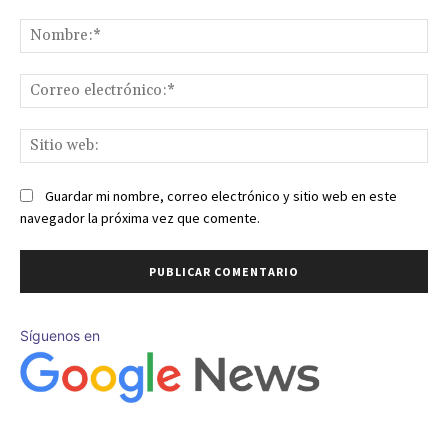
Comentario:
No
Co
ele
Sit
we
Guardar mi nombre, correo electrónico y sitio web en este
navegador la próxima vez que comente.
Síguenos en