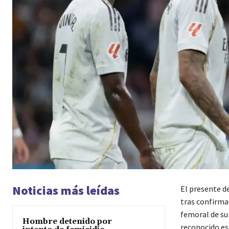
Noticias más leídas
El presente d
tras confirma
femoral de su 
Hombre detenido por
reconocido es