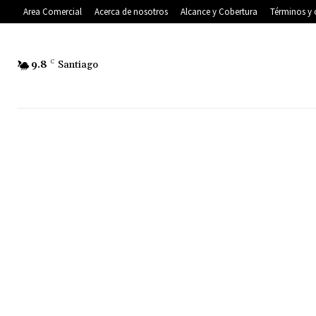
Area Comercial
Acerca de nosotros
Alcance y Cobertura
Términos y 
9.8
C
Santiago