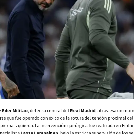
e
Eder Militao
, defensa central del
Real Madrid
, atraviesa un mom
rse que fue operado con éxito de la rotura del tendón proximal del
pierna izquierda. La intervención quirúrgica fue realizada en Finlan
pecialista
Lasse Lempainen
, bajo la estricta supervisión de los se