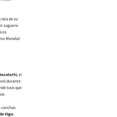
trata de su
 el zaguero
icos
ximo Mundial
Ancelotti
, el
ionó durante
nde tuvo que
uio.
s canchas
de Vigo
.