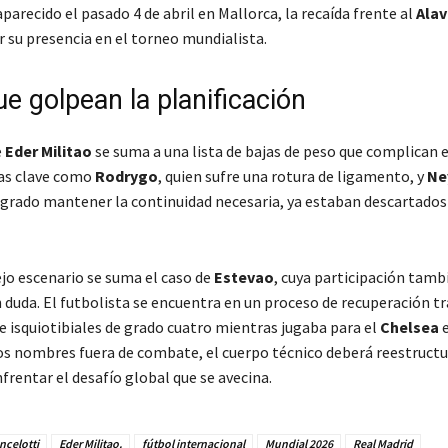
parecido el pasado 4 de abril en Mallorca, la recaída frente al
Alav
r su presencia en el torneo mundialista.
e golpean la planificación
e
Eder Militao
se suma a una lista de bajas de peso que complican e
ras clave como
Rodrygo
, quien sufre una rotura de ligamento, y
Ne
ogrado mantener la continuidad necesaria, ya estaban descartados 
jo escenario se suma el caso de
Estevao
, cuya participación tamb
duda. El futbolista se encuentra en un proceso de recuperación tra
e isquiotibiales de grado cuatro mientras jugaba para el
Chelsea
e
os nombres fuera de combate, el cuerpo técnico deberá reestructu
frentar el desafío global que se avecina.
ncelotti
Eder Militao.
fútbol internacional
Mundial 2026
Real Madrid