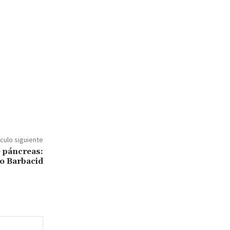
ículo siguiente
e páncreas:
no Barbacid