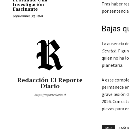
Profundo: Una
Tras haber rea
Investigación
Fascinante
por sentencia
septiembre 30, 2024
Bajas qu
La ausencia d
Scratch
. Figu
quien no ha l
planetaria.
Redacción El Reporte
A este comple
Diario
permanece en 
grave lesión d
https://reportediario.cl
2026. Con est
piezas para en
TAGS
Carlo A