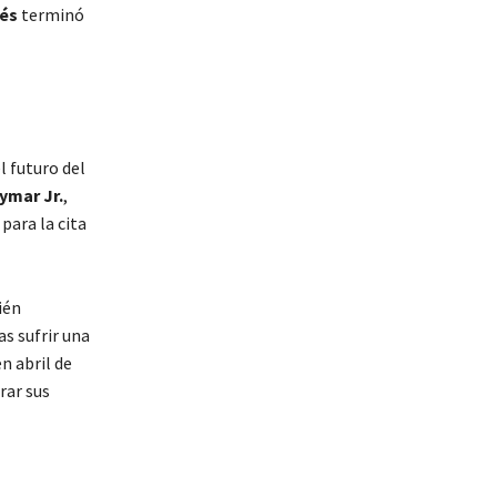
és
terminó
l futuro del
ymar Jr.
,
para la cita
ién
s sufrir una
n abril de
rar sus