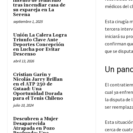
intento de femicidio
tras incendiar casa de
médicos del c
su expareja en La
Serena
Esta cirugía 
septiembre 1, 2025
tercera interv
Unión La Calera Logra
iniciará su p
Triunfo Clave Ante
confirman que
Deportes Concepción
en Lucha por Evitar
que se disput
Descenso
abril 13, 2026
Un pano
Cristian Garin y
Nicolás Jarry Brillan
en el ATP 250 de
El contratie
Gstaad: Una
cual ya enfre
Oportunidad Dorada
para el Tenis Chileno
la disputa de 
julio 10, 2024
ser reemplaz
Descubren a Mujer
Esta situación
Desaparecida
Atrapada en Pozo
cerca de cuat