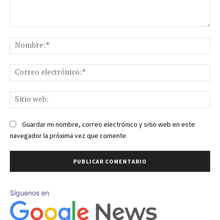
Comentario:
No
Co
ele
Sit
we
Guardar mi nombre, correo electrónico y sitio web en este
navegador la próxima vez que comente.
Síguenos en