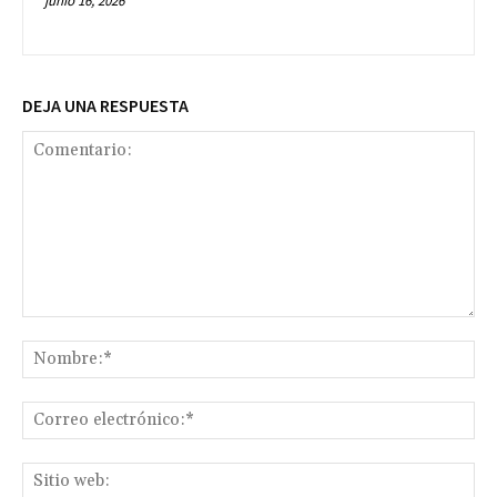
junio 16, 2026
DEJA UNA RESPUESTA
Comentario:
No
Co
ele
Sit
we