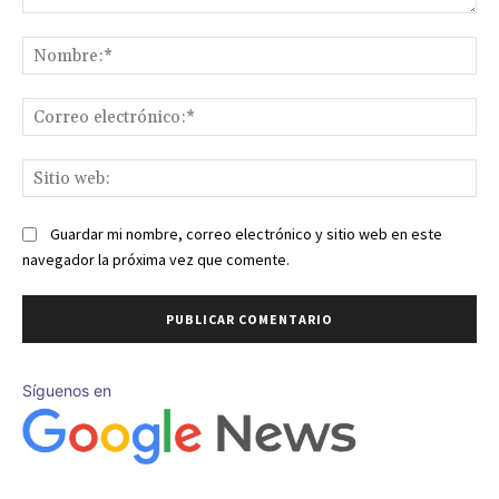
Comentario:
No
Co
ele
Sit
we
Guardar mi nombre, correo electrónico y sitio web en este
navegador la próxima vez que comente.
Síguenos en