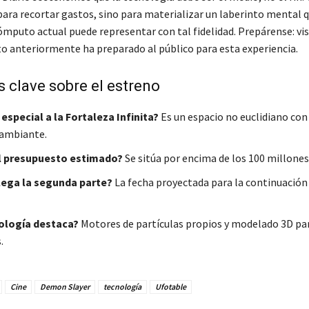
 para recortar gastos, sino para materializar un laberinto mental q
ómputo actual puede representar con tal fidelidad. Prepárense: v
sto anteriormente ha preparado al público para esta experiencia.
 clave sobre el estreno
especial a la Fortaleza Infinita?
Es un espacio no euclidiano con
cambiante.
el presupuesto estimado?
Se sitúa por encima de los 100 millones
lega la segunda parte?
La fecha proyectada para la continuación 
ología destaca?
Motores de partículas propios y modelado 3D pa
.
Cine
Demon Slayer
tecnología
Ufotable