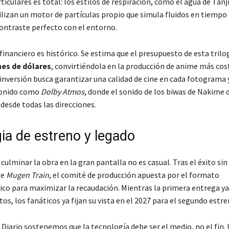
ticulares es total: los estilos de respiración, como el agua de Tanji
ilizan un motor de partículas propio que simula fluidos en tiempo 
ontraste perfecto con el entorno.
financiero es histórico. Se estima que el presupuesto de esta trilo
nes de dólares
, convirtiéndola en la producción de anime más cos
a inversión busca garantizar una calidad de cine en cada fotograma
sonido como
Dolby Atmos
, donde el sonido de los biwas de Nakime 
desde todas las direcciones.
gia de estreno y legado
 culminar la obra en la gran pantalla no es casual. Tras el éxito sin
de
Mugen Train
, el comité de producción apuesta por el formato
co para maximizar la recaudación. Mientras la primera entrega ya
os, los fanáticos ya fijan su vista en el 2027 para el segundo estre
 Diario sostenemos que la tecnología debe ser el medio, no el fin.