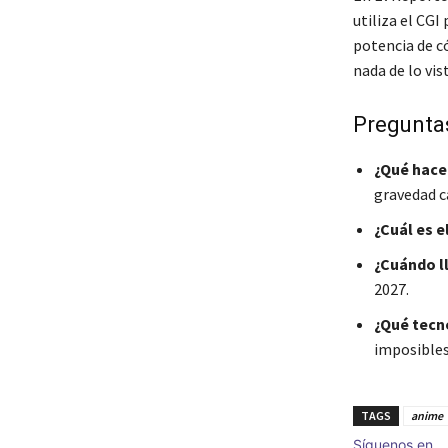
utiliza el CGI
potencia de c
nada de lo vi
Preguntas
¿Qué hace 
gravedad 
¿Cuál es 
¿Cuándo l
2027.
¿Qué tecn
imposibles
TAGS
anime
Síguenos en