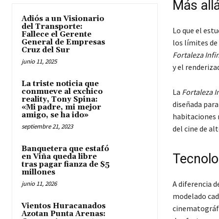
Más allá
Adiós a un Visionario
del Transporte:
Lo que el est
Fallece el Gerente
General de Empresas
los límites de
Cruz del Sur
Fortaleza Infin
junio 11, 2025
y el renderiza
La triste noticia que
conmueve al exchico
La
Fortaleza In
reality, Tony Spina:
diseñada para 
«Mi padre, mi mejor
amigo, se ha ido»
habitaciones 
septiembre 21, 2023
del cine de a
Banquetera que estafó
Tecnolog
en Viña queda libre
tras pagar fianza de $5
millones
A diferencia d
junio 11, 2026
modelado cada
Vientos Huracanados
cinematográfi
Azotan Punta Arenas: