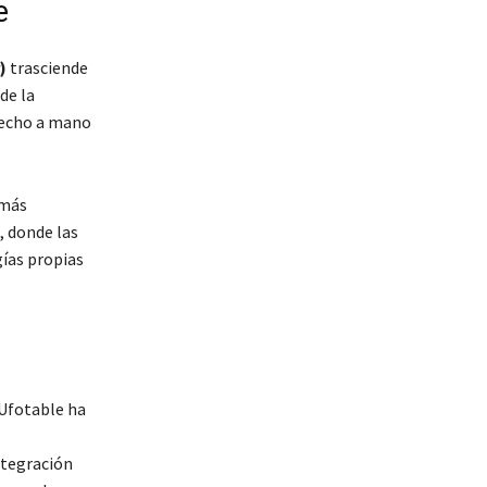
e
)
trasciende
de la
 hecho a mano
amás
, donde las
ías propias
 Ufotable ha
ntegración