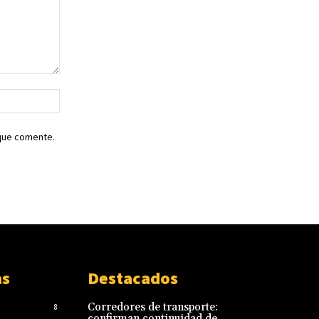
Sitio
web:
 que comente.
as
Destacados
Corredores de transporte:
8
confirman continuidad de