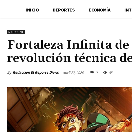
INICIO
DEPORTES
ECONOMÍA
IN
MAGAZINE
Fortaleza Infinita d
revolución técnica d
By
Redacción El Reporte Diario
abril 27, 2026
0
85