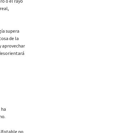
ro o el rayo
real,
gía supera
tosa de la
 y aprovechar
desorientará
 ha
no.
 Ufotable no