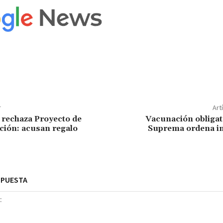
r
Art
rechaza Proyecto de
Vacunación obligat
ión: acusan regalo
Suprema ordena i
SPUESTA