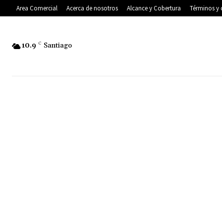
Area Comercial
Acerca de nosotros
Alcance y Cobertura
Términos y 
10.9
C
Santiago