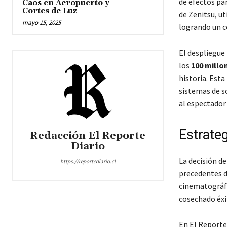
de efectos par
Caos en Aeropuerto y
Cortes de Luz
de Zenitsu, ut
mayo 15, 2025
logrando un c
El despliegue 
los
100 millo
historia. Est
sistemas de 
al espectador 
Estrate
Redacción El Reporte
Diario
La decisión de
https://reportediario.cl
precedentes 
cinematográfi
cosechado éxit
En El Reporte