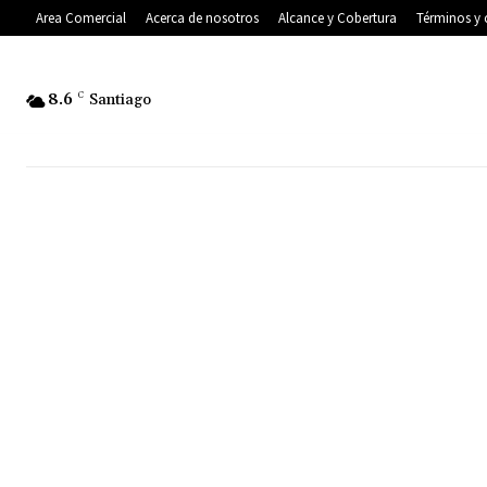
Area Comercial
Acerca de nosotros
Alcance y Cobertura
Términos y 
8.6
C
Santiago