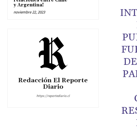
relaciones entre Chile
y Argentina!
IN
noviembre 22, 2023
PU
FU
DE
PA
Redacción El Reporte
Diario
https://reportediario.cl
RE