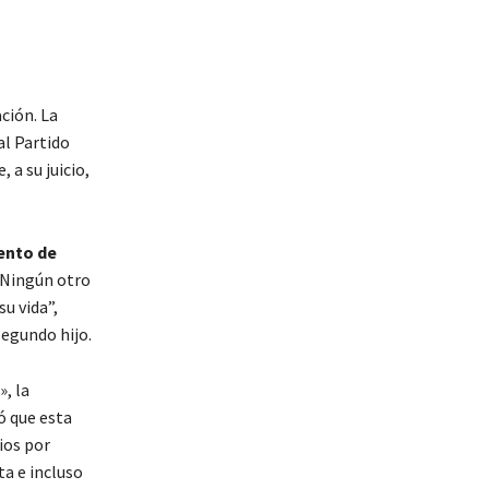
ción. La
al Partido
a su juicio,
tento de
“Ningún otro
u vida”,
segundo hijo.
, la
ó que esta
ios por
a e incluso