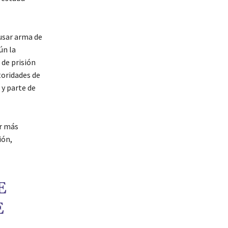
 usar arma de
ún la
 de prisión
toridades de
y parte de
ar más
ión,
E
E