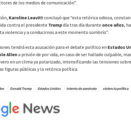
ctores de los medios de comunicación”.
ción,
Karoline Leavitt
concluyó que “esta retórica odiosa, constan
gida contra el presidente
Trump
día tras día durante
once años
, h
sta violencia y a conducirnos a este momento sombrío”.
iones tendrá esta acusación para el debate político en
Estados U
le Allen
a prisión de por vida, en caso de ser hallado culpable, ma
vero en un clima ya polarizado, intensificando las tensiones sobre
s figuras públicas y la retórica política.
len
Donald Trump
Estados Unidos
intento de asesinato
violencia política