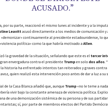
ACUSADO.”
, por su parte, reaccionó el mismo lunes al incidente y a la imputa
line Leavitt
acusó directamente a los medios de comunicación y 
«demonizar» continuamente al presidente estadounidense, lo que, 
«violencia política» como la que habría motivado a
Allen
.
zó la gravedad de la situación, señalando que este es el
tercer in
gran envergadura contra el presidente
Trump
en solo
dos años
. 
la historia ha enfrentado intentos tan reiterados y graves contra s
avoz, quien realizó esta intervención poco antes de dar a luz a su 
ial de la Casa Blanca añadió que, aunque
Trump
«no le teme a nada»
bería vivir bajo la constante amenaza de violencia política. Explic
ana de una demonización sistémica de su persona y de sus partidar
ntaristas; sí, por parte de miembros electos del Partido Demócrat