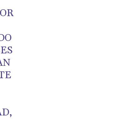
YOR
DO
LES
AN
TE
D,