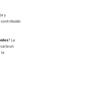
te y
a contribuido
nidos
? La
rcaría un
 la