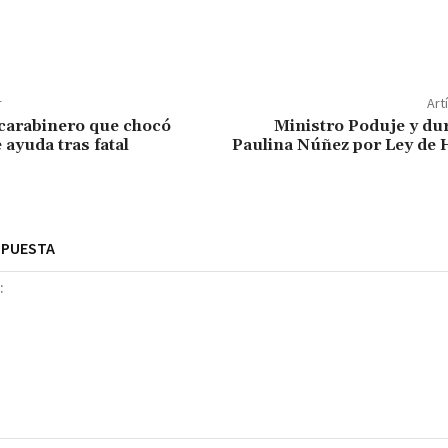
r
Art
carabinero que chocó
Ministro Poduje y dur
 ayuda tras fatal
Paulina Núñez por Ley de
SPUESTA