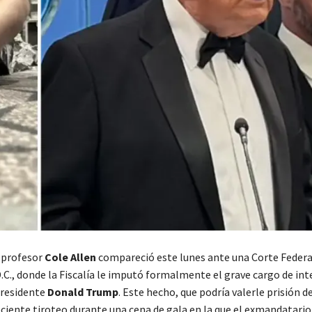
y profesor
Cole Allen
compareció este lunes ante una Corte Federa
C., donde la Fiscalía le imputó formalmente el grave cargo de int
presidente
Donald Trump
. Este hecho, que podría valerle prisión de
eciente tiroteo durante una cena de gala en la que el exmandatari