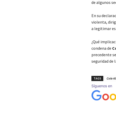
de algunos se
En su declara
violenta, diri
a legitimar e
¿Qué implicac
condena de
Co
precedente se
seguridad de la
TAGS
Cole Al
Síguenos en