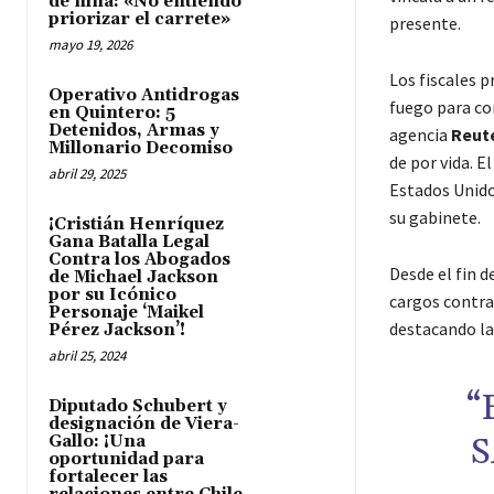
de niña: «No entiendo
priorizar el carrete»
presente.
mayo 19, 2026
Los fiscales 
Operativo Antidrogas
fuego para co
en Quintero: 5
Detenidos, Armas y
agencia
Reut
Millonario Decomiso
de por vida. E
abril 29, 2025
Estados Unido
su gabinete.
¡Cristián Henríquez
Gana Batalla Legal
Contra los Abogados
Desde el fin d
de Michael Jackson
por su Icónico
cargos contr
Personaje ‘Maikel
destacando la
Pérez Jackson’!
abril 25, 2024
“
Diputado Schubert y
designación de Viera-
S
Gallo: ¡Una
oportunidad para
fortalecer las