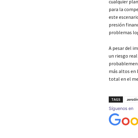
cualquier plan
para la compe
este escenari
presión financ
problemas log
A pesar del i
un riesgo real
probablemente
más altos en l
total en el m
TAGS
aerolín
Síguenos en