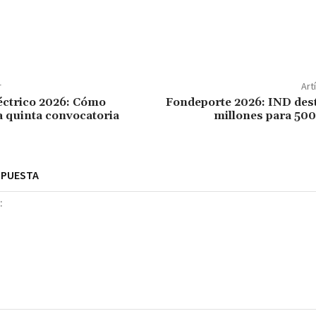
r
Art
éctrico 2026: Cómo
Fondeporte 2026: IND dest
la quinta convocatoria
millones para 500
SPUESTA