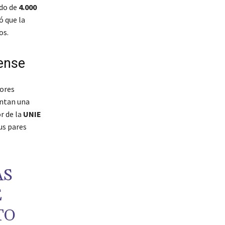
ado de
4.000
ó que la
os.
dense
yores
entan una
r de la
UNIE
sus pares
AS
E
TO