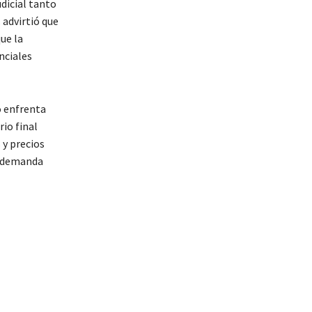
dicial tanto
C
advirtió que
ue la
nciales
o enfrenta
io final
 y precios
la demanda