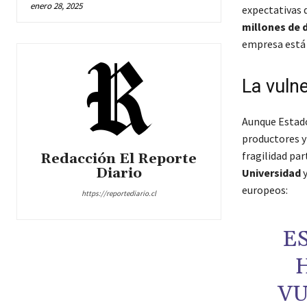
enero 28, 2025
expectativas 
millones de 
empresa está 
La vuln
Aunque Estado
productores y
fragilidad par
Redacción El Reporte
Diario
Universidad
y
europeos:
https://reportediario.cl
E
VU