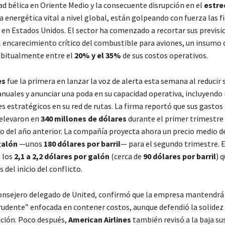
ad bélica en Oriente Medio y la consecuente disrupción en el
estre
ia energética vital a nivel global, están golpeando con fuerza las 
s en Estados Unidos. El sector ha comenzado a recortar sus previsi
 encarecimiento crítico del combustible para aviones, un insumo 
abitualmente entre el
20% y el 35%
de sus costos operativos.
es
fue la primera en lanzar la voz de alerta esta semana al reducir 
anuales y anunciar una poda en su capacidad operativa, incluyend
es estratégicos en su red de rutas. La firma reportó que sus gastos
elevaron en
340 millones de dólares
durante el primer trimestre 
 del año anterior. La compañía proyecta ahora un precio medio d
galón
—unos
180 dólares por barril
— para el segundo trimestre. 
 los
2,1 a 2,2 dólares por galón
(cerca de
90 dólares por barril
) 
del inicio del conflicto.
consejero delegado de United, confirmó que la empresa mantendrá
rudente” enfocada en contener costos, aunque defendió la solidez 
ación. Poco después,
American Airlines
también revisó a la baja su