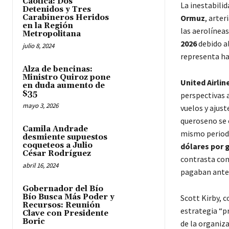
Caótica: Dos
La inestabilid
Detenidos y Tres
Carabineros Heridos
Ormuz
, arter
en la Región
las aerolínea
Metropolitana
2026
debido al
julio 8, 2024
representa h
Alza de bencinas:
Ministro Quiroz pone
United Airlin
en duda aumento de
$35
perspectivas 
mayo 3, 2026
vuelos y ajust
queroseno se 
Camila Andrade
mismo periodo
desmiente supuestos
coqueteos a Julio
dólares por 
César Rodríguez
contrasta con
abril 16, 2024
pagaban antes 
Gobernador del Bío
Bío Busca Más Poder y
Scott Kirby, 
Recursos: Reunión
estrategia “p
Clave con Presidente
Boric
de la organiz