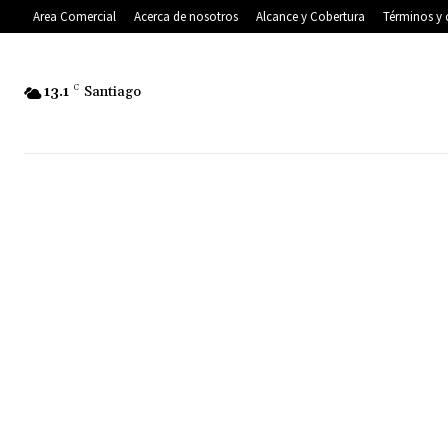
Area Comercial
Acerca de nosotros
Alcance y Cobertura
Términos y 
13.1
C
Santiago