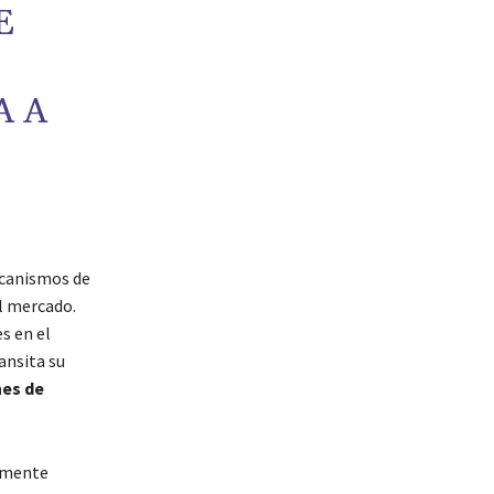
E
A A
ecanismos de
l mercado.
s en el
ransita su
nes de
emente