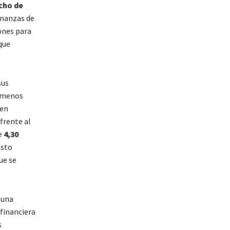
cho de
finanzas de
ones para
que
sus
o menos
 en
frente al
e
4,30
Esto
que se
 una
financiera
s