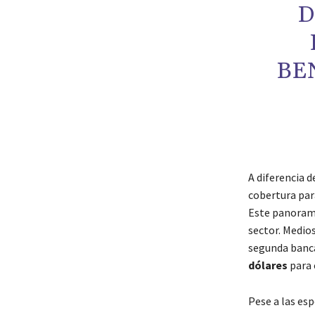
D
BE
A diferencia 
cobertura par
Este panorama
sector. Medi
segunda banca
dólares
para e
Pese a las es