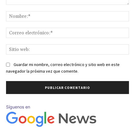
Comentario:
No
Co
ele
Sit
we
Guardar mi nombre, correo electrónico y sitio web en este
navegador la próxima vez que comente.
Síguenos en