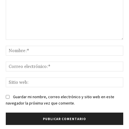
Comentario:
No
Co
ele
Sit
we
Guardar mi nombre, correo electrónico y sitio web en este
navegador la próxima vez que comente.