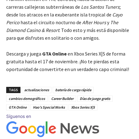
carreras callejeras subterráneas de
Los Santos Tuners
;
desde los atracos en la exuberante isla tropical de
Cayo
Perico
hasta el circuito nocturno de
After Hours
y
The
Diamond Casino & Resort
. Todo esto y más está disponible
para que disfrutes en solitario o con amigos.
Descarga y juega
GTA Online
en Xbox Series X|S de forma
gratuita hasta el 17 de noviembre. ¡No te pierdas esta
oportunidad de convertirte en un verdadero capo criminal!
TAGS
actualizaciones
batería de carga rápida
cambios demográficos
Career Builder
Días de juego gratis
GTA Online
Hao's Special Works
Xbox Series X|S
Síguenos en