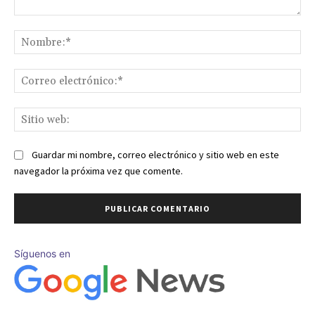
Comentario:
No
Co
ele
Sit
we
Guardar mi nombre, correo electrónico y sitio web en este
navegador la próxima vez que comente.
Síguenos en