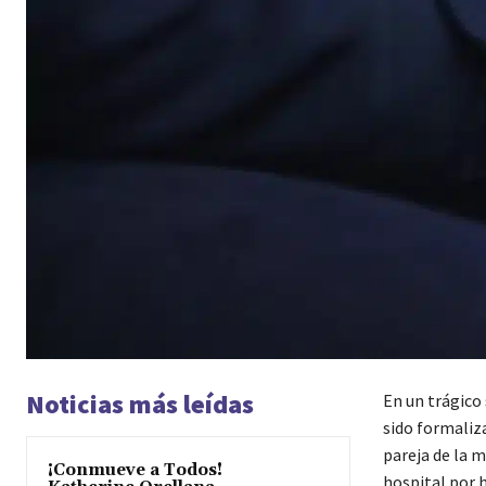
Noticias más leídas
En un trágico
sido formaliza
pareja de la m
¡Conmueve a Todos!
hospital por h