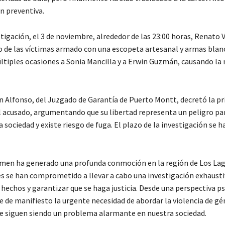
n preventiva.
tigación, el 3 de noviembre, alrededor de las 23:00 horas, Renato 
o de las víctimas armado con una escopeta artesanal y armas blanca
ltiples ocasiones a Sonia Mancilla y a Erwin Guzmán, causando la
án Alfonso, del Juzgado de Garantía de Puerto Montt, decretó la pr
l acusado, argumentando que su libertad representa un peligro par
a sociedad y existe riesgo de fuga. El plazo de la investigación se ha
imen ha generado una profunda conmoción en la región de Los La
es se han comprometido a llevar a cabo una investigación exhausti
 hechos y garantizar que se haga justicia. Desde una perspectiva ps
 de manifiesto la urgente necesidad de abordar la violencia de gé
ue siguen siendo un problema alarmante en nuestra sociedad.