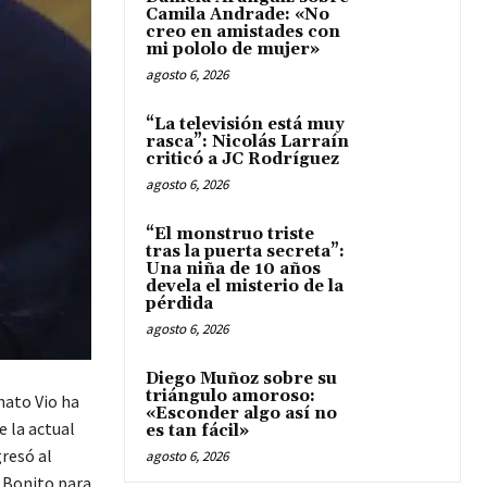
Camila Andrade: «No
creo en amistades con
mi pololo de mujer»
agosto 6, 2026
“La televisión está muy
rasca”: Nicolás Larraín
criticó a JC Rodríguez
agosto 6, 2026
“El monstruo triste
tras la puerta secreta”:
Una niña de 10 años
devela el misterio de la
pérdida
agosto 6, 2026
Diego Muñoz sobre su
triángulo amoroso:
nato Vio ha
«Esconder algo así no
e la actual
es tan fácil»
gresó al
agosto 6, 2026
o Bonito para