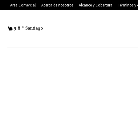
Area Comercial
Acerca de nosotros
Alcance y Cobertura
Términos y 
9.8
C
Santiago