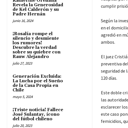
Katherine Orellana
Revela la Generosidad
cumplir prisió
de Kel Calderón y su
Padre Hernán
Según la inves
junio 16, 2024
en el domicili
¡Rosalía rompe el
agredió en mú
silencio y desmiente
ambos.
los rumores!
Descubre la verdad
sobre su quiebre con
El juez Cristi
Rauw Alejandro
julio 27, 2023
preventiva de
seguridad de l
Generación Excluida:
120 días.
La Lucha por el Sueño
de la Casa Propia en
Chile
Este doble cr
mayo 5, 2024
las autoridad
esclarecer los
¡Triste noticia! Fallece
este caso pone
José Sulantay, ícono
del fútbol chileno
femicidios, q
julio 20, 2023