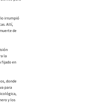
Vio irrumpió
s. Allí,
 muerte de
isión
a la
 fijado en
gos, donde
va para
icológica,
nero y los