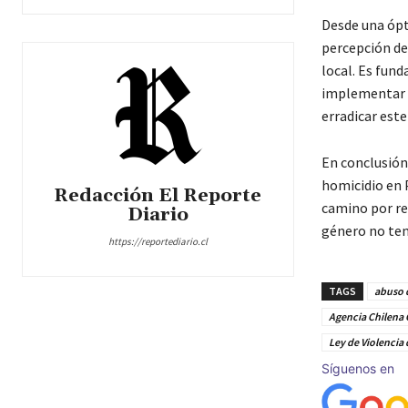
Desde una ópt
percepción de 
local. Es fun
implementar m
erradicar este
En conclusión,
homicidio en 
Redacción El Reporte
camino por rec
Diario
género no ten
https://reportediario.cl
TAGS
abuso d
Agencia Chilena 
Ley de Violencia
Síguenos en