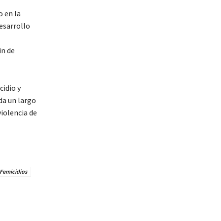
 en la
desarrollo
in de
cidio y
da un largo
iolencia de
 Femicidios