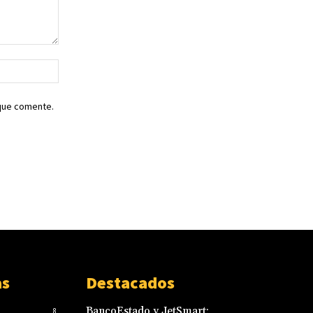
Sitio
web:
 que comente.
as
Destacados
BancoEstado y JetSmart:
8