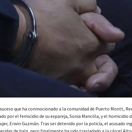
 suceso que ha conmocionado a la comunidad de Puerto Montt, Re
do por el femicidio de su expareja, Sonia Mancilla, y el homicidio d
ujer, Erwin Guzmán. Tras ser detenido por la policía, el acusado in
eridas de bala, pero finalmente ha sido trasladado a la cárcel Alt