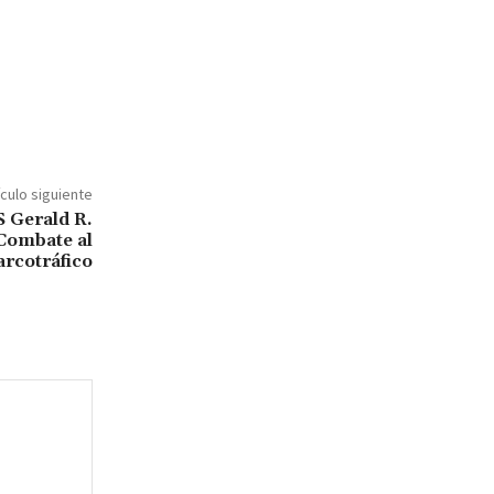
ículo siguiente
S Gerald R.
 Combate al
rcotráfico