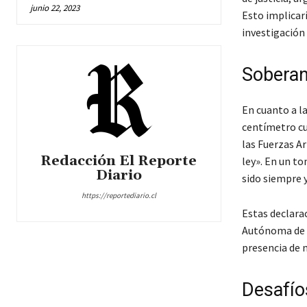
junio 22, 2023
Esto implicar
investigación a
Soberan
En cuanto a la
centímetro cua
las Fuerzas Ar
Redacción El Reporte
ley». En un t
Diario
sido siempre y 
https://reportediario.cl
Estas declara
Autónoma de T
presencia de 
Desafíos