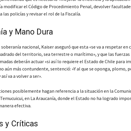
ía modificar el Código de Procedimiento Penal, devolver facultade
 las policías y revisar el rol de la Fiscalía.
ía y Mano Dura
 soberanía nacional, Kaiser aseguró que esta «se va a respetar en 
drado del territorio, sea terrestre o marítimo», y que las fuerzas 
madas deberán actuar «si así lo requiere el Estado de Chile para i
ono aún más contundente, sentenció: «Y al que se oponga, plomo, p
así va a volver a ser».
ciones posiblemente hagan referencia a la situación en la Comuni
emucuicui, en La Araucanía, donde el Estado no ha logrado impon
manera efectiva.
 y Críticas