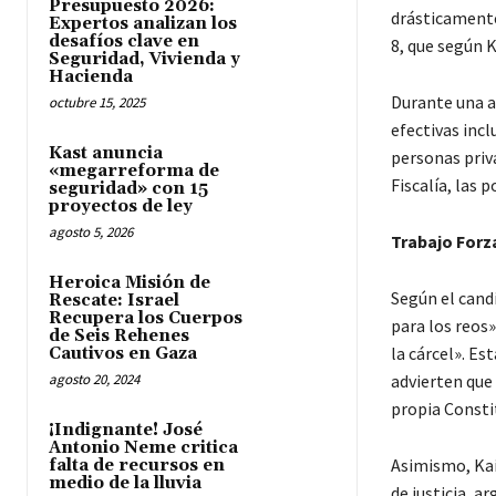
Presupuesto 2026:
drásticamente
Expertos analizan los
desafíos clave en
8, que según K
Seguridad, Vivienda y
Hacienda
Durante una a
octubre 15, 2025
efectivas incl
Kast anuncia
personas priva
«megarreforma de
Fiscalía, las p
seguridad» con 15
proyectos de ley
agosto 5, 2026
Trabajo Forz
Heroica Misión de
Según el cand
Rescate: Israel
Recupera los Cuerpos
para los reos»
de Seis Rehenes
la cárcel». Es
Cautivos en Gaza
agosto 20, 2024
advierten que
propia Consti
¡Indignante! José
Antonio Neme critica
Asimismo, Kai
falta de recursos en
medio de la lluvia
de justicia, a