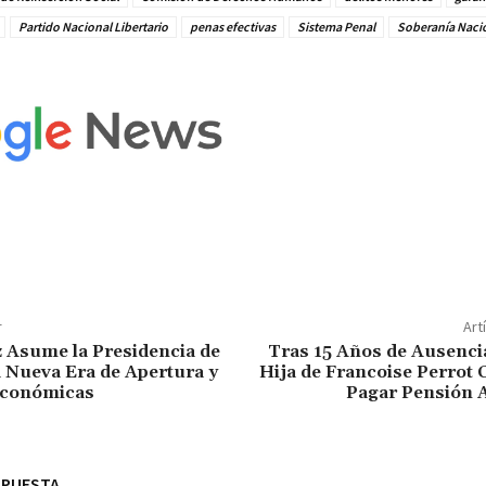
Partido Nacional Libertario
penas efectivas
Sistema Penal
Soberanía Naci
r
Art
 Asume la Presidencia de
Tras 15 Años de Ausenci
a Nueva Era de Apertura y
Hija de Francoise Perrot
Económicas
Pagar Pensión A
SPUESTA