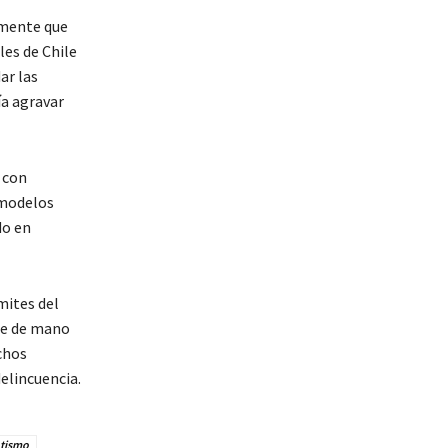
amente que
les de Chile
ar las
ía agravar
 con
 modelos
do en
mites del
que de mano
chos
elincuencia.
tismo