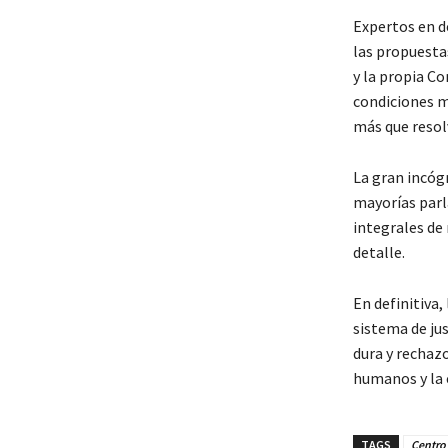
Expertos en d
las propuesta
y la propia C
condiciones m
más que resol
La gran incóg
mayorías parl
integrales de
detalle.
En definitiva,
sistema de jus
dura y rechaz
humanos y la e
TAGS
Centro 