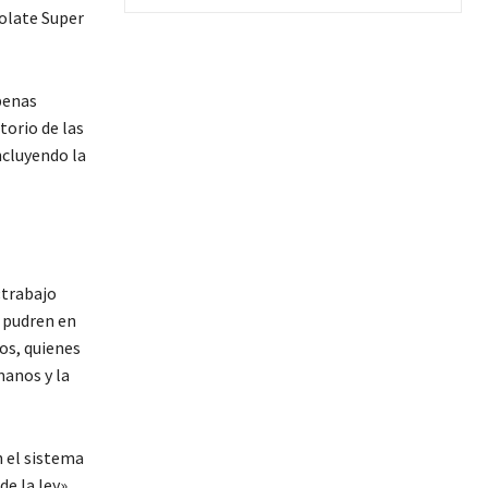
olate Super
penas
torio de las
ncluyendo la
«trabajo
e pudren en
os, quienes
manos y la
 el sistema
e la ley».