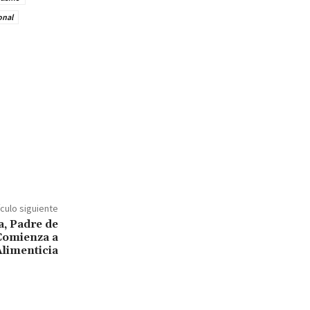
onal
ículo siguiente
a, Padre de
 Comienza a
limenticia