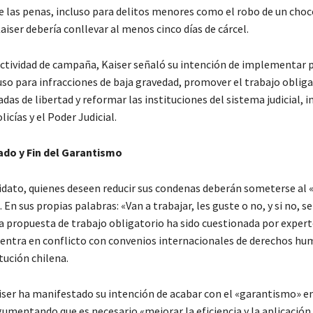
 las penas, incluso para delitos menores como el robo de un choc
aiser debería conllevar al menos cinco días de cárcel.
ctividad de campaña, Kaiser señaló su intención de implementar 
uso para infracciones de baja gravedad, promover el trabajo obliga
das de libertad y reformar las instituciones del sistema judicial, i
olicías y el Poder Judicial.
ado y Fin del Garantismo
idato, quienes deseen reducir sus condenas deberán someterse al 
. En sus propias palabras: «Van a trabajar, les guste o no, y si no, s
ta propuesta de trabajo obligatorio ha sido cuestionada por expert
 entra en conflicto con convenios internacionales de derechos hu
tución chilena.
ser ha manifestado su intención de acabar con el «garantismo» en
rgumentando que es necesario «mejorar la eficiencia y la aplicación d