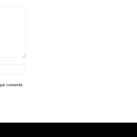
Sitio
web:
 que comente.