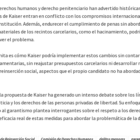
erechos humanos y derecho penitenciario han advertido históric
s de Kaiser entran en conflicto con los compromisos internaciona
onstitución. Además, endurecer el cumplimiento de penas sin abord
ateriales de los recintos carcelarios, como el hacinamiento, podr
ver el problema.
nita es cómo Kaiser podría implementar estos cambios sin contar
amentarias, sin reajustar presupuestos carcelarios ni desarrollar
 reinserción social, aspectos que el propio candidato no ha aborda
 la propuesta de Kaiser ha generado un intenso debate sobre los lí
ticia y los derechos de las personas privadas de libertad. Su enfo
o al garantismo plantea interrogantes sobre el respeto a los dere
ficacia real de estas medidas para abordar la problemática de la d
de Reinserción Social
Comisión de Derechos Humanos
delitos menores
garan