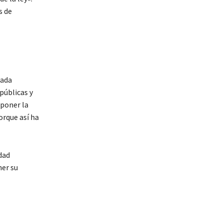
s de
cada
públicas y
mponer la
orque así ha
dad
er su