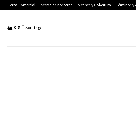
Area Comercial
Acerca de nosotros
Alcance y Cobertura
Términos y 
8.8
C
Santiago