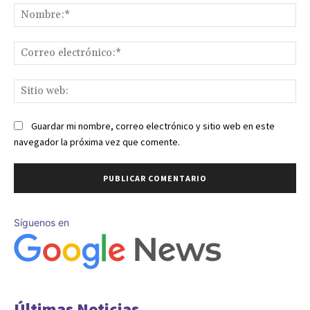
No
Co
ele
Sit
we
Guardar mi nombre, correo electrónico y sitio web en este
navegador la próxima vez que comente.
Síguenos en
Últimas Noticias