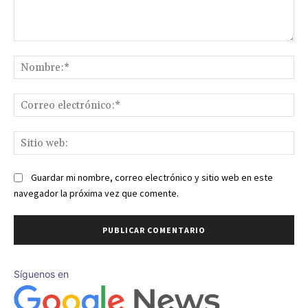
Comentario:
No
Co
ele
Sit
we
Guardar mi nombre, correo electrónico y sitio web en este
navegador la próxima vez que comente.
Síguenos en