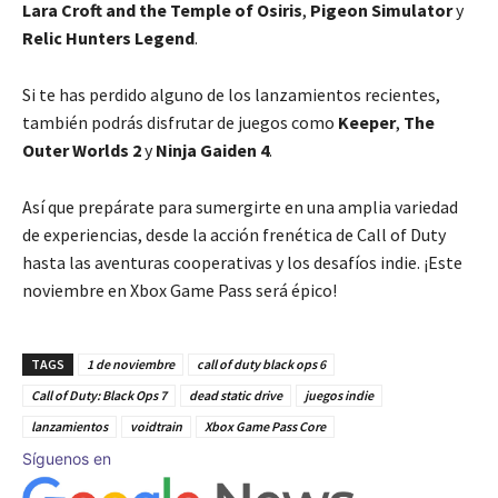
Lara Croft and the Temple of Osiris
,
Pigeon Simulator
y
Relic Hunters Legend
.
Si te has perdido alguno de los lanzamientos recientes,
también podrás disfrutar de juegos como
Keeper
,
The
Outer Worlds 2
y
Ninja Gaiden 4
.
Así que prepárate para sumergirte en una amplia variedad
de experiencias, desde la acción frenética de Call of Duty
hasta las aventuras cooperativas y los desafíos indie. ¡Este
noviembre en Xbox Game Pass será épico!
TAGS
1 de noviembre
call of duty black ops 6
Call of Duty: Black Ops 7
dead static drive
juegos indie
lanzamientos
voidtrain
Xbox Game Pass Core
Síguenos en