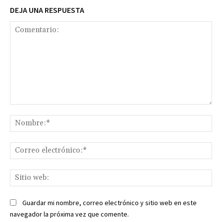
DEJA UNA RESPUESTA
Comentario:
No
Co
ele
Sit
we
Guardar mi nombre, correo electrónico y sitio web en este
navegador la próxima vez que comente.