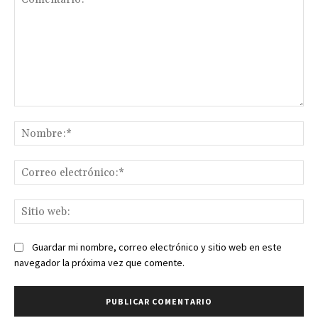
Comentario:
No
Co
ele
Sit
we
Guardar mi nombre, correo electrónico y sitio web en este
navegador la próxima vez que comente.