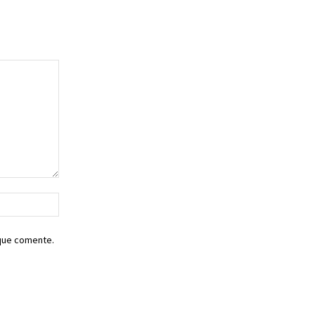
Sitio
web:
 que comente.