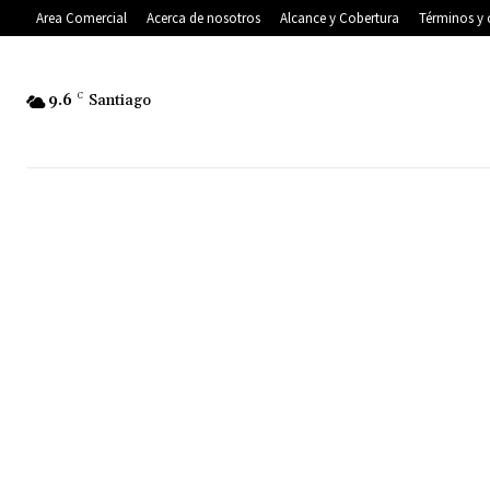
Area Comercial
Acerca de nosotros
Alcance y Cobertura
Términos y 
9.6
C
Santiago