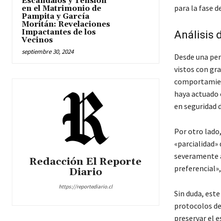
Escándalos y Tensión
para la fase d
en el Matrimonio de
Pampita y García
Moritán: Revelaciones
Impactantes de los
Análisis 
Vecinos
septiembre 30, 2024
Desde una pers
vistos con gra
comportamient
haya actuado 
en seguridad 
Por otro lado
«parcialidad» 
severamente a
Redacción El Reporte
preferencial»,
Diario
https://reportediario.cl
Sin duda, este
protocolos de
preservar el e