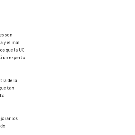
es son
a y el mal
os que la UC
ó un experto
tra de la
gue tan
ato
jorar los
ndo