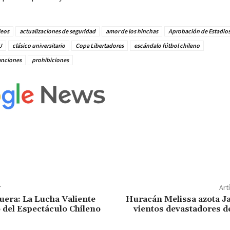
leos
actualizaciones de seguridad
amor de los hinchas
Aprobación de Estadio
U
clásico universitario
Copa Libertadores
escándalo fútbol chileno
anciones
prohibiciones
r
Art
era: La Lucha Valiente
Huracán Melissa azota J
 del Espectáculo Chileno
vientos devastadores d