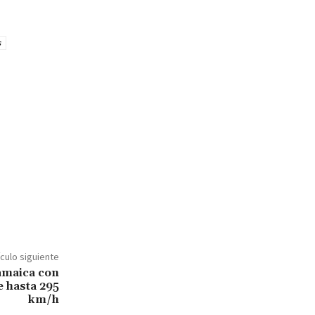
s
ículo siguiente
amaica con
e hasta 295
km/h