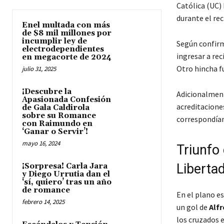
Católica (UC) 
durante el rec
Enel multada con más
de $8 mil millones por
incumplir ley de
Según confi
electrodependientes
ingresar a rec
en megacorte de 2024
Otro hincha f
julio 31, 2025
¡Descubre la
Adicionalment
Apasionada Confesión
acreditaciones
de Gala Caldirola
sobre su Romance
correspondían
con Raimundo en
‘Ganar o Servir’!
mayo 16, 2024
Triunfo 
Liberta
¡Sorpresa! Carla Jara
y Diego Urrutia dan el
‘sí, quiero’ tras un año
de romance
En el plano e
febrero 14, 2025
un gol de
Alf
los cruzados e