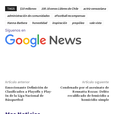
TAGS
$10 millones
100 Jóvenes Líderes de Chile
actriz venezolana
administración de comunidades
eFootball recompensas
Hanna-Barbera
honestidad
inspiración
propóleo
vale vista
Síguenos en
Artículo anterior
Artículo siguiente
Emocionante Definición de
Condenado por el asesinato de
Clasificados a Playoffs y Play-
Rennatta Rozas: Delito
In de la Liga Nacional de
recalificado de femicidio a
Básquetbol
homicidio simple