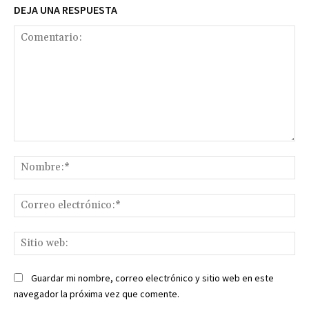
DEJA UNA RESPUESTA
Comentario:
No
Co
ele
Sit
we
Guardar mi nombre, correo electrónico y sitio web en este
navegador la próxima vez que comente.