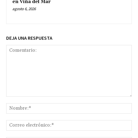
en Viña del Mar
agosto 6, 2026
DEJA UNA RESPUESTA
Comentario:
No
Co
ele