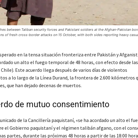
es between Taliban security forces and Pakistani soldiers at the Afghan-Pakistan bor
ns of fresh cross-border attacks on 15 October, with both sides reporting heavy casua
sperado en la tensa situación fronteriza entre Pakistán y Afganist
ordado un alto el fuego temporal de 48 horas, con efecto desde la
 Chile). Este acuerdo llega después de varios días de violentos
os a lo largo de la Línea Durand, la frontera de 2.600 kilómetros 
s, que han dejado decenas de muertos.
rdo de mutuo consentimiento
nicado de la Cancillería paquistaní, «se ha acordado un alto el fu
e el Gobierno paquistaní y el régimen talibán afgano, con el con
 partes, durante las próximas 48 horas a partir de las 18:00 horas