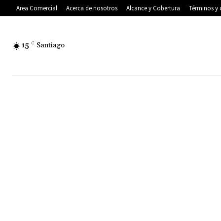
Area Comercial
Acerca de nosotros
Alcance y Cobertura
Términos y 
15
C
Santiago