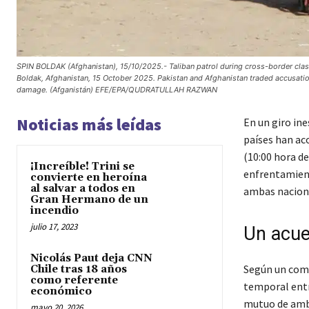
SPIN BOLDAK (Afghanistan), 15/10/2025.- Taliban patrol during cross-border clash
Boldak, Afghanistan, 15 October 2025. Pakistan and Afghanistan traded accusatio
damage. (Afganistán) EFE/EPA/QUDRATULLAH RAZWAN
Noticias más leídas
En un giro ine
países han ac
(10:00 hora de
¡Increíble! Trini se
enfrentamient
convierte en heroína
al salvar a todos en
ambas nacione
Gran Hermano de un
incendio
julio 17, 2023
Un acue
Nicolás Paut deja CNN
Según un comu
Chile tras 18 años
como referente
temporal entr
económico
mutuo de ambas
mayo 20, 2026