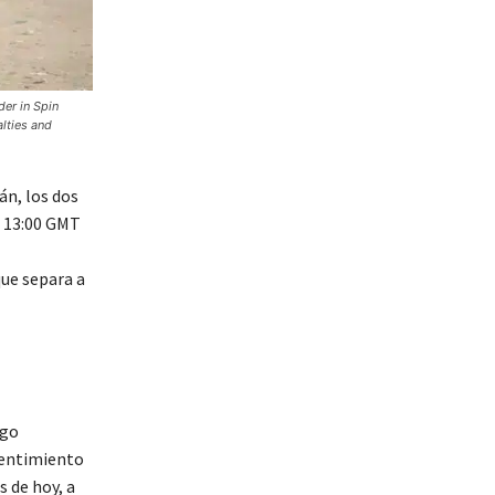
der in Spin
lties and
án, los dos
s 13:00 GMT
que separa a
ego
sentimiento
 de hoy, a