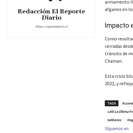
armamento lig
afganos en lo
Redacción El Reporte
Diario
Impacto e
https://reportediario.cl
Como resultad
cerradas desd
tránsito de m
Chaman.
Esta crisis bi
2021, y reflej
TAGS
Acuerdo
café La Última Fr
talibanes
tre
Síguenos en