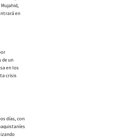
h Mujahid,
entrará en
por
s de un
sa en los
a crisis
os días, con
paquistaníes
lizando