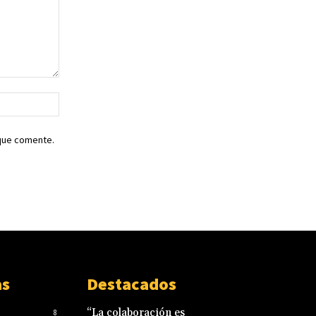
Sitio
web:
 que comente.
as
Destacados
“La colaboración es
8