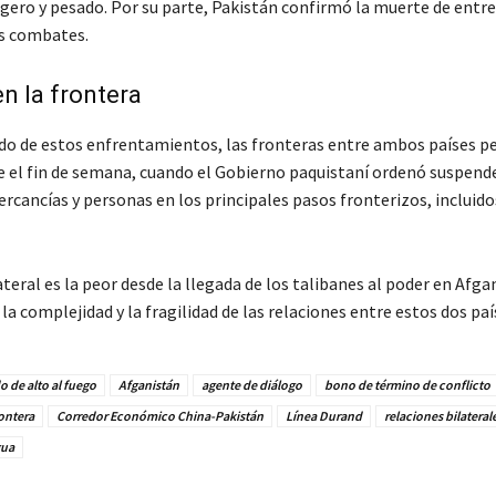
ero y pesado. Por su parte, Pakistán confirmó la muerte de entre 
s combates.
n la frontera
o de estos enfrentamientos, las fronteras entre ambos países 
e el fin de semana, cuando el Gobierno paquistaní ordenó suspende
ercancías y personas en los principales pasos fronterizos, incluid
lateral es la peor desde la llegada de los talibanes al poder en Afga
a la complejidad y la fragilidad de las relaciones entre estos dos paí
 de alto al fuego
Afganistán
agente de diálogo
bono de término de conflicto
ontera
Corredor Económico China-Pakistán
Línea Durand
relaciones bilateral
gua