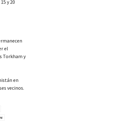
15 y 20
permanecen
r el
os Torkham y
nistán en
ses vecinos.
es