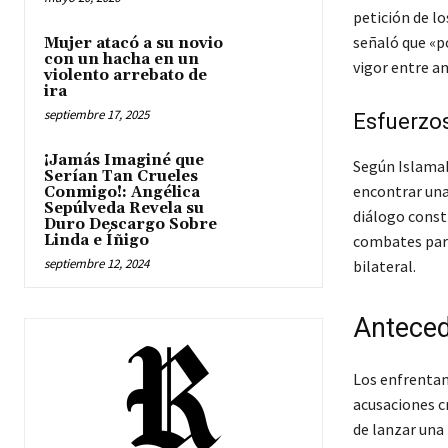
petición de lo
señaló que «po
Mujer atacó a su novio
con un hacha en un
vigor entre am
violento arrebato de
ira
septiembre 17, 2025
Esfuerzos
¡Jamás Imaginé que
Según Islamab
Serían Tan Crueles
encontrar una
Conmigo!: Angélica
Sepúlveda Revela su
diálogo const
Duro Descargo Sobre
Linda e Íñigo
combates para
septiembre 12, 2024
bilateral.
Anteced
Los enfrentami
acusaciones c
de lanzar una 