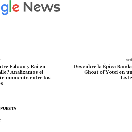
r
Art
tre Faloon y Rai en
Descubre la Épica Banda
aile? Analizamos el
Ghost of Yōtei en u
te momento entre los
List
es
SPUESTA