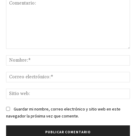
Comentario:
No
Co
ele
Sit
we
Guardar mi nombre, correo electrónico y sitio web en este
navegador la próxima vez que comente.