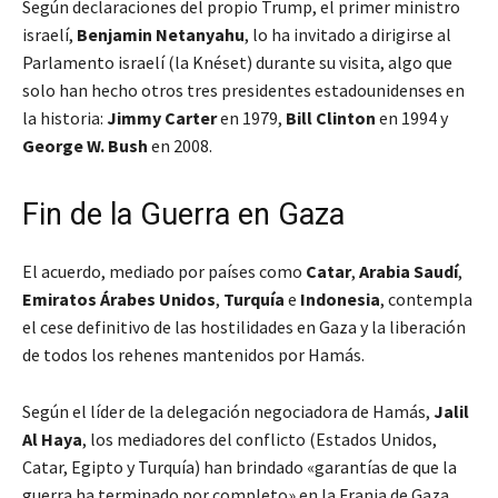
Según declaraciones del propio Trump, el primer ministro
israelí,
Benjamin Netanyahu
, lo ha invitado a dirigirse al
Parlamento israelí (la Knéset) durante su visita, algo que
solo han hecho otros tres presidentes estadounidenses en
la historia:
Jimmy Carter
en 1979,
Bill Clinton
en 1994 y
George W. Bush
en 2008.
Fin de la Guerra en Gaza
El acuerdo, mediado por países como
Catar
,
Arabia Saudí
,
Emiratos Árabes Unidos
,
Turquía
e
Indonesia
, contempla
el cese definitivo de las hostilidades en Gaza y la liberación
de todos los rehenes mantenidos por Hamás.
Según el líder de la delegación negociadora de Hamás,
Jalil
Al Haya
, los mediadores del conflicto (Estados Unidos,
Catar, Egipto y Turquía) han brindado «garantías de que la
guerra ha terminado por completo» en la Franja de Gaza.