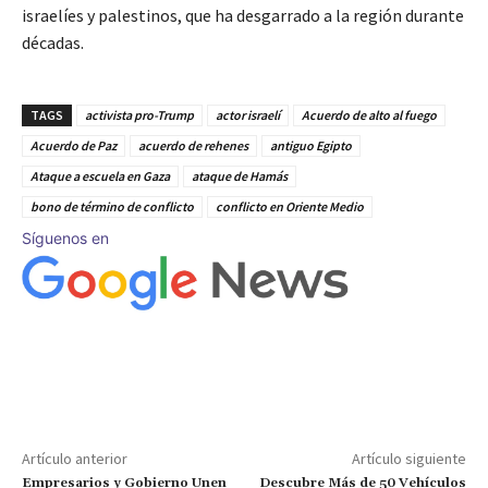
israelíes y palestinos, que ha desgarrado a la región durante
décadas.
TAGS
activista pro-Trump
actor israelí
Acuerdo de alto al fuego
Acuerdo de Paz
acuerdo de rehenes
antiguo Egipto
Ataque a escuela en Gaza
ataque de Hamás
bono de término de conflicto
conflicto en Oriente Medio
Síguenos en
Artículo anterior
Artículo siguiente
Empresarios y Gobierno Unen
Descubre Más de 50 Vehículos