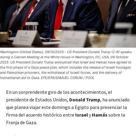
Washington (United States), 09/10/2025.- US President Donald Trump (2-R) speaks
during a Cabinet Meeting at the White House in Washington, DC, USA, 09 October
2025. US President Donald Trump announced that Israel and Hamas have agreed to
the first phase of a Gaza peace plan, which includes the release of Israeli hostages
and Palestinian prisoners, the withdrawal of Israeli forces, and the delivery of
humanitarian aid to Gaza. EFE/EPA/SAMUEL CORUM / POOL
En un sorprendente giro de los acontecimientos, el
presidente de Estados Unidos,
Donald Trump
, ha anunciado
que planea viajar este domingo a Egipto para presenciar la
firma del acuerdo histórico entre
Israel
y
Hamás
sobre la
Franja de Gaza.