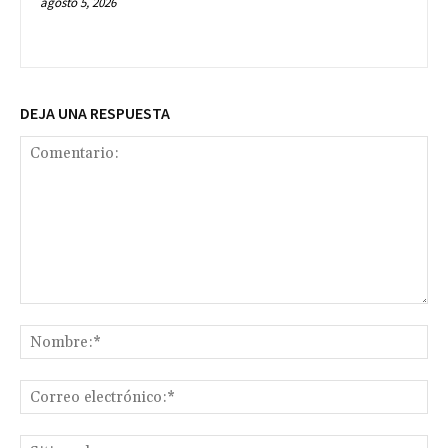
agosto 5, 2026
DEJA UNA RESPUESTA
Comentario:
No
Co
ele
Sit