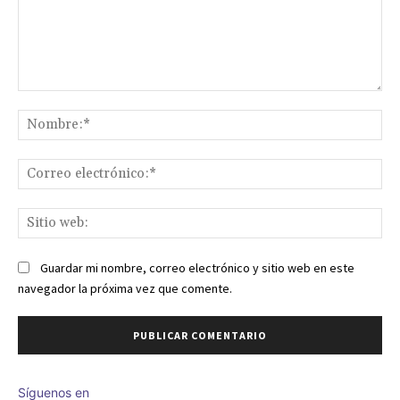
Comentario:
No
Co
ele
Sit
we
Guardar mi nombre, correo electrónico y sitio web en este
navegador la próxima vez que comente.
Síguenos en