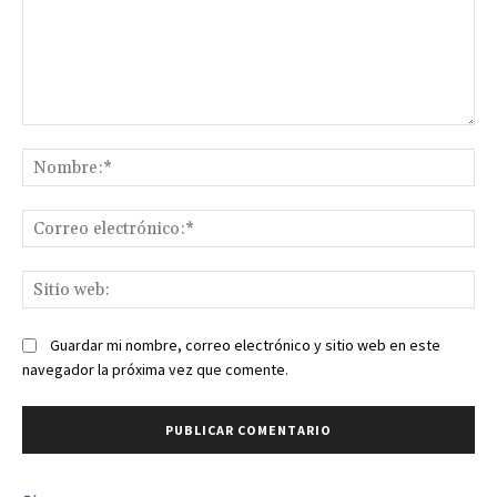
Comentario:
No
Co
ele
Sit
we
Guardar mi nombre, correo electrónico y sitio web en este
navegador la próxima vez que comente.