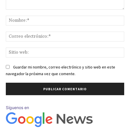
Comentario:
No
Co
ele
Sit
we
Guardar mi nombre, correo electrónico y sitio web en este
navegador la próxima vez que comente.
Síguenos en