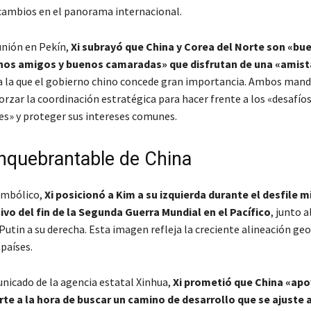
cambios en el panorama internacional.
unión en Pekín,
Xi subrayó que China y Corea del Norte son «bu
nos amigos y buenos camaradas» que disfrutan de una «amis
 la que el gobierno chino concede gran importancia. Ambos mand
orzar la coordinación estratégica para hacer frente a los «desafío
es» y proteger sus intereses comunes.
nquebrantable de China
imbólico,
Xi posicionó a Kim a su izquierda durante el desfile mi
o del fin de la Segunda Guerra Mundial en el Pacífico
, junto 
Putin a su derecha. Esta imagen refleja la creciente alineación geo
 países.
nicado de la agencia estatal Xinhua,
Xi prometió que China «apo
te a la hora de buscar un camino de desarrollo que se ajuste 