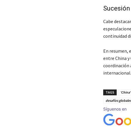
Sucesión 
Cabe destaca
especulacione
continuidad di
En resumen, e
entre China y
coordinación 
internacional
TAGS
'China'
desafíos globale
Síguenos en