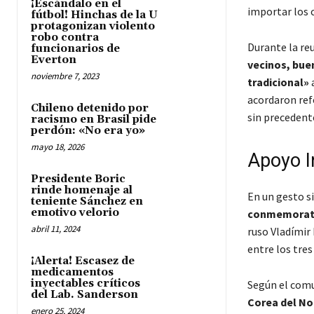
¡Escándalo en el
importar los 
fútbol! Hinchas de la U
protagonizan violento
robo contra
Durante la re
funcionarios de
Everton
vecinos, bue
noviembre 7, 2023
tradicional»
a
acordaron ref
Chileno detenido por
sin precedent
racismo en Brasil pide
perdón: «No era yo»
mayo 18, 2026
Apoyo I
Presidente Boric
rinde homenaje al
En un gesto s
teniente Sánchez en
emotivo velorio
conmemorativ
abril 11, 2024
ruso Vladímir 
entre los tres
¡Alerta! Escasez de
medicamentos
inyectables críticos
Según el comu
del Lab. Sanderson
Corea del Nor
enero 25, 2024