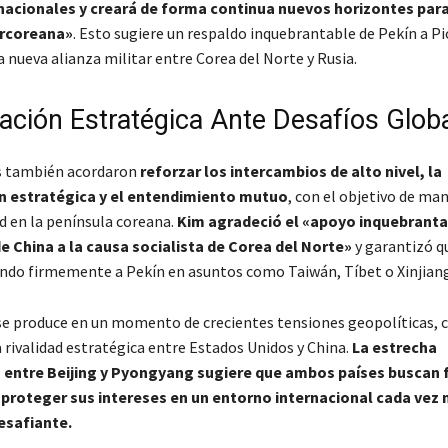
nacionales y creará de forma continua nuevos horizontes para
orcoreana»
. Esto sugiere un respaldo inquebrantable de Pekín a P
a nueva alianza militar entre Corea del Norte y Rusia.
ación Estratégica Ante Desafíos Glob
s también acordaron
reforzar los intercambios de alto nivel, la
 estratégica y el entendimiento mutuo
, con el objetivo de ma
ad en la península coreana.
Kim agradeció el «apoyo inquebranta
e China a la causa socialista de Corea del Norte»
y garantizó q
ndo firmemente a Pekín en asuntos como Taiwán, Tíbet o Xinjiang
se produce en un momento de crecientes tensiones geopolíticas, c
a rivalidad estratégica entre Estados Unidos y China.
La estrecha
 entre Beijing y Pyongyang sugiere que ambos países buscan 
y proteger sus intereses en un entorno internacional cada vez
esafiante.