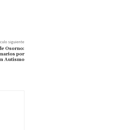
ículo siguiente
 de Osorno:
narios por
on Autismo