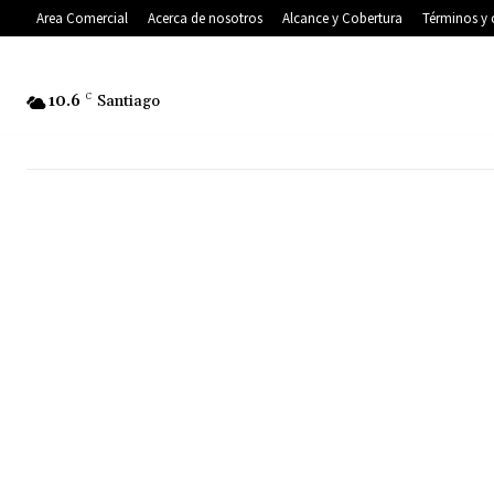
Area Comercial
Acerca de nosotros
Alcance y Cobertura
Términos y 
10.6
C
Santiago