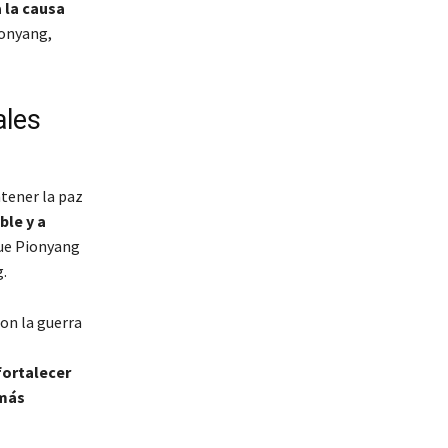
 la causa
ionyang,
ales
ntener la paz
ble y a
ue Pionyang
.
on la guerra
fortalecer
 más