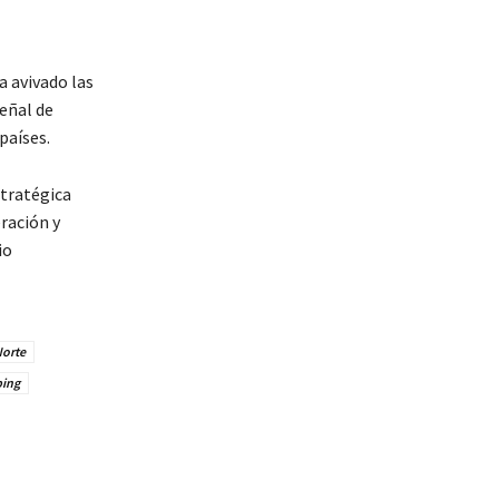
ha avivado las
eñal de
países.
stratégica
ración y
io
Norte
ping