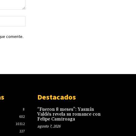
Sitio
web:
 que comente.
as
Destacados
“Fueron 8 meses”: Yasmín
8
Valdés revela su romance con
602
Felipe Camiroaga
10312
agosto 7, 2026
227