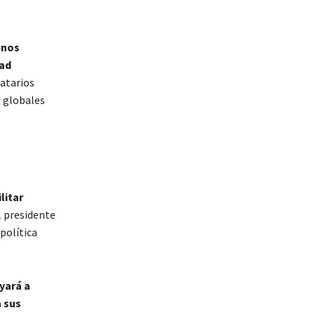
enos
tad
atarios
s globales
litar
al presidente
política
yará a
a sus