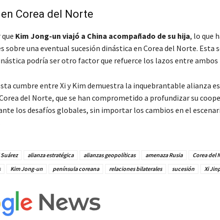
en Corea del Norte
r que
Kim Jong-un viajó a China acompañado de su hija
, lo que 
s sobre una eventual sucesión dinástica en Corea del Norte. Esta s
nástica podría ser otro factor que refuerce los lazos entre ambos 
sta cumbre entre Xi y Kim demuestra la inquebrantable alianza e
 Corea del Norte, que se han comprometido a profundizar su coope
ante los desafíos globales, sin importar los cambios en el escenar
.
 Suárez
alianza estratégica
alianzas geopolíticas
amenaza Rusia
Corea del 
s
Kim Jong-un
península coreana
relaciones bilaterales
sucesión
Xi Jin