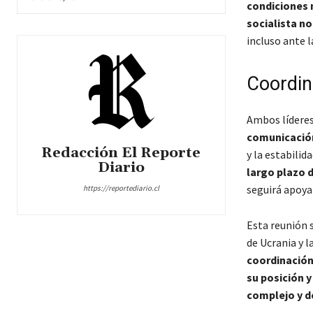
condiciones 
socialista n
incluso ante l
Coordin
Ambos lídere
comunicación
Redacción El Reporte
y la estabilid
Diario
largo plazo d
seguirá apoya
https://reportediario.cl
Esta reunión 
de Ucrania y l
coordinación
su posición 
complejo y d