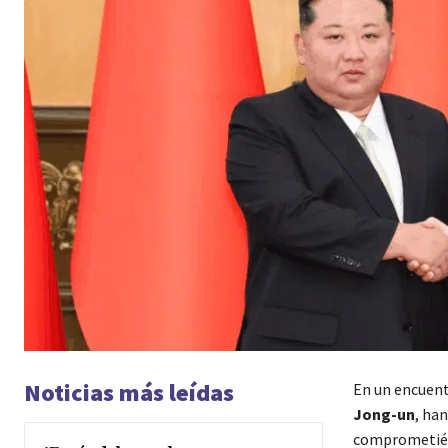
Noticias más leídas
En un encuentr
Jong-un
, ha
comprometiénd