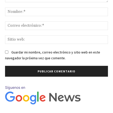
Comentario:
No
Co
ele
Sit
we
Guardar mi nombre, correo electrónico y sitio web en este
navegador la próxima vez que comente.
Síguenos en