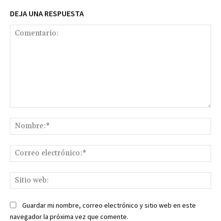
DEJA UNA RESPUESTA
Comentario:
No
Co
ele
Sit
we
Guardar mi nombre, correo electrónico y sitio web en este
navegador la próxima vez que comente.