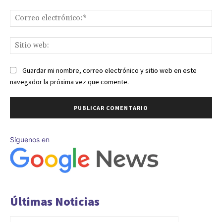
Co
ele
Sit
we
Guardar mi nombre, correo electrónico y sitio web en este
navegador la próxima vez que comente.
Síguenos en
Últimas Noticias