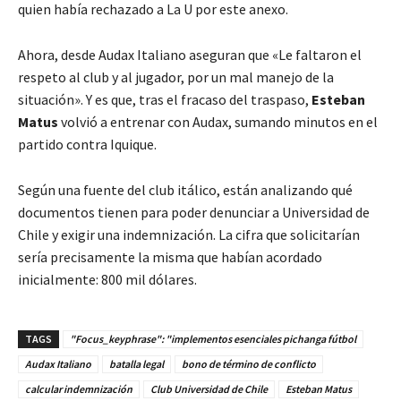
quien había rechazado a La U por este anexo.
Ahora, desde Audax Italiano aseguran que «Le faltaron el
respeto al club y al jugador, por un mal manejo de la
situación». Y es que, tras el fracaso del traspaso,
Esteban
Matus
volvió a entrenar con Audax, sumando minutos en el
partido contra Iquique.
Según una fuente del club itálico, están analizando qué
documentos tienen para poder denunciar a Universidad de
Chile y exigir una indemnización. La cifra que solicitarían
sería precisamente la misma que habían acordado
inicialmente: 800 mil dólares.
TAGS
"Focus_keyphrase": "implementos esenciales pichanga fútbol
Audax Italiano
batalla legal
bono de término de conflicto
calcular indemnización
Club Universidad de Chile
Esteban Matus