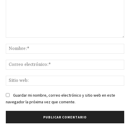
Comentario:
No
Co
ele
Sit
we
Guardar mi nombre, correo electrónico y sitio web en este
navegador la próxima vez que comente.