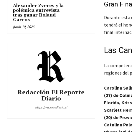
Gran Fina
Alexander Zverev y la
polémica entrevista
tras ganar Roland
Durante esta 
Garros
tendrá el hono
junio 10, 2026
final interna
Las Can
La competenci
regiones del p
Carolina Sali
Redacción El Reporte
(27) de Colin
Diario
Florida, Kris
https://reportediario.cl
Scarlett Herm
(20) de Provi
Catalina Pala
Rivera (19) d