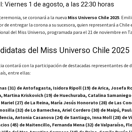
l: Viernes 1 de agosto, a las 22:30 horas
ceremonia, se coronará a la nueva
Miss Universo Chile 2025
. Emil
r de entregar la corona a su sucesora, quien representará a Chile 
cional del Miss Universo, programada para el 21 de noviembre en Ta
didatas del Miss Universo Chile 2025
a contará con la participación de destacadas representantes de d
aís, entre ellas:
nas (31) de Antofagasta, Isidora Ripoll (19) de Arica, Josefa 
a, Martina Kriskovich (19) de Huechuraba, Catalina Samaniego 
s Mariel (27) de La Reina, María Jesús Honorato (28) de Las Con
osilla (32) de Lo Barnechea, Ariel Cordero (30) de Maipú, Pau
dencia, Antonia Casanova (24) de Santiago, Inna Moll (28) de V
cios (45) de Maitencillo, Fernanda Mena (32) de Valparaíso, Fl
e Viña del Mar, Agustina Carrasco (19) de Paine, Camila Durán (