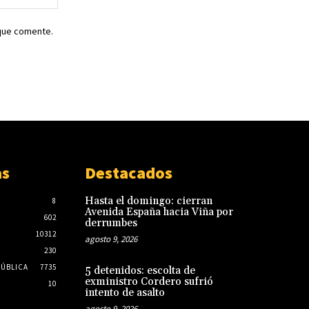
web:
 que comente.
as
Destacados
Hasta el domingo: cierran
8
Avenida España hacia Viña por
602
derrumbes
10312
agosto 9, 2026
230
PÚBLICA
7735
5 detenidos: escolta de
exministro Cordero sufrió
10
intento de asalto
agosto 9, 2026