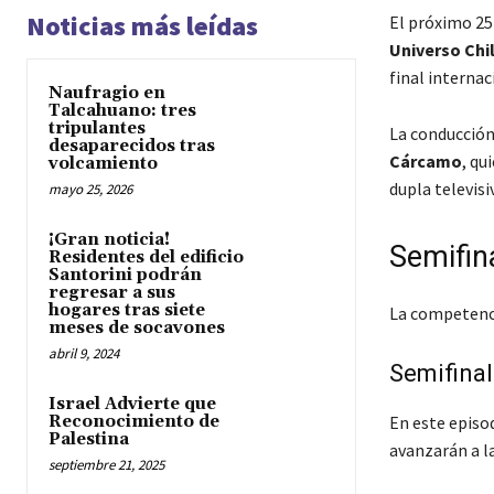
Noticias más leídas
El próximo 25
Universo Chi
final internac
Naufragio en
Talcahuano: tres
tripulantes
La conducción
desaparecidos tras
Cárcamo
, qu
volcamiento
dupla televisi
mayo 25, 2026
¡Gran noticia!
Semifin
Residentes del edificio
Santorini podrán
regresar a sus
hogares tras siete
La competenci
meses de socavones
abril 9, 2024
Semifinal:
Israel Advierte que
Reconocimiento de
En este episod
Palestina
avanzarán a la
septiembre 21, 2025