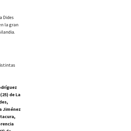
ia Dides
en la gran
ilandia.
istintas
Rodríguez
(25) de La
des,
la Jiménez
itacura,
orencia
23) de