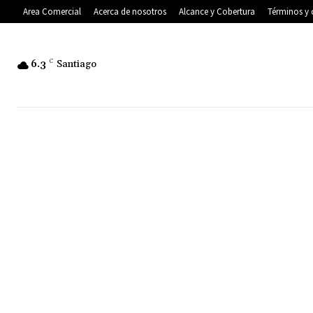
Area Comercial
Acerca de nosotros
Alcance y Cobertura
Términos y 
6.3
C
Santiago