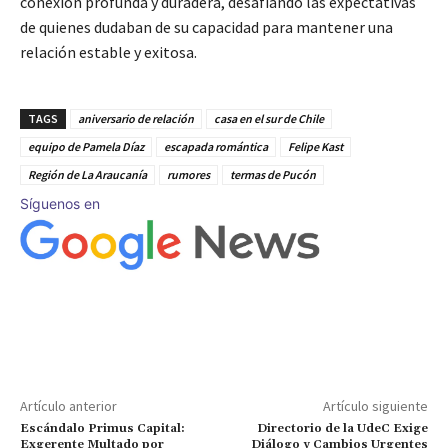
conexión profunda y duradera, desafiando las expectativas
de quienes dudaban de su capacidad para mantener una
relación estable y exitosa.
TAGS
aniversario de relación
casa en el sur de Chile
equipo de Pamela Díaz
escapada romántica
Felipe Kast
Región de La Araucanía
rumores
termas de Pucón
Síguenos en
Artículo anterior
Artículo siguiente
Escándalo Primus Capital:
Directorio de la UdeC Exige
Exgerente Multado por
Diálogo y Cambios Urgentes