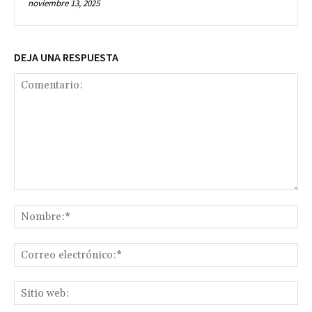
noviembre 13, 2025
DEJA UNA RESPUESTA
Comentario:
No
Co
ele
Sit
we