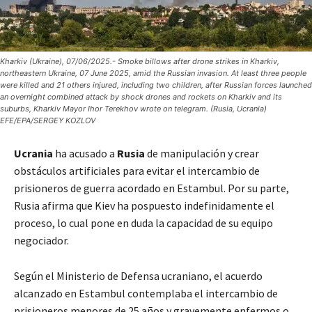
Kharkiv (Ukraine), 07/06/2025.- Smoke billows after drone strikes in Kharkiv,
northeastern Ukraine, 07 June 2025, amid the Russian invasion. At least three people
were killed and 21 others injured, including two children, after Russian forces launched
an overnight combined attack by shock drones and rockets on Kharkiv and its
suburbs, Kharkiv Mayor Ihor Terekhov wrote on telegram. (Rusia, Ucrania)
EFE/EPA/SERGEY KOZLOV
Ucrania
ha acusado a
Rusia
de manipulación y crear
obstáculos artificiales para evitar el intercambio de
prisioneros de guerra acordado en Estambul. Por su parte,
Rusia afirma que Kiev ha pospuesto indefinidamente el
proceso, lo cual pone en duda la capacidad de su equipo
negociador.
Según el Ministerio de Defensa ucraniano, el acuerdo
alcanzado en Estambul contemplaba el intercambio de
prisioneros menores de 25 años y gravemente enfermos o