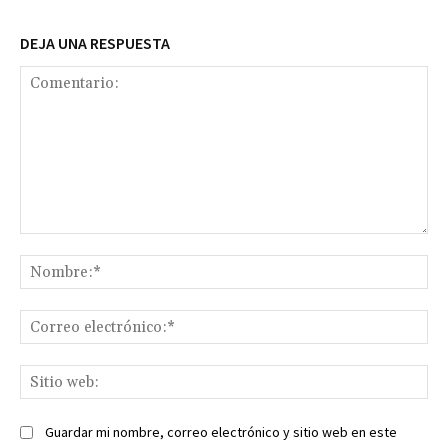
DEJA UNA RESPUESTA
Comentario:
No
Co
ele
Sit
we
Guardar mi nombre, correo electrónico y sitio web en este