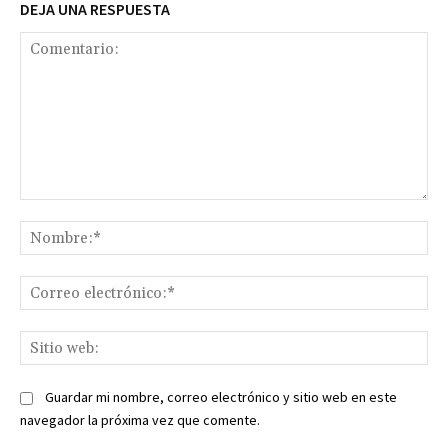
DEJA UNA RESPUESTA
Comentario:
No
Co
ele
Sit
we
Guardar mi nombre, correo electrónico y sitio web en este
navegador la próxima vez que comente.