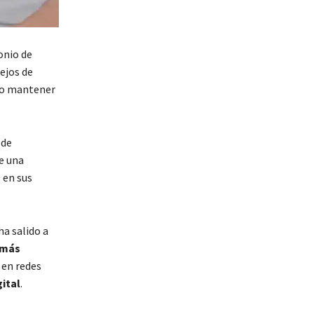
onio de
Lejos de
ido mantener
 de
de una
 en sus
ha salido a
 más
 en redes
gital
.