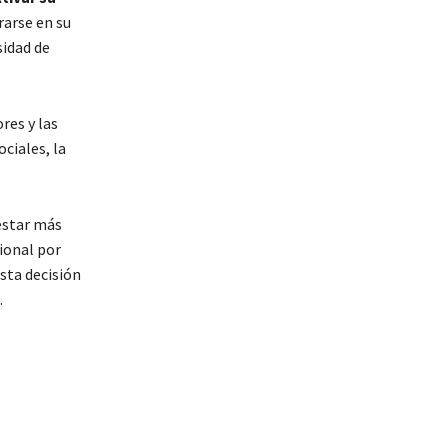
rarse en su
sidad de
res y las
ciales, la
estar más
ional por
sta decisión
.