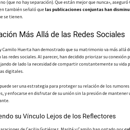
 no (que no hay separación). Que están mejor que nunca»
, aseguró 
ien también señaló que
las publicaciones conjuntas han disminu
e se tienen.
ación Más Allá de las Redes Sociales
y Camilo Huerta han demostrado que su matrimonio va más allá d
 las redes sociales. Al parecer, han decidido priorizar su conexión 
jando de lado la necesidad de compartir constantemente su vida p
s digitales.
puede ser una estrategia para proteger su relación de los rumores 
s, y enfocarse en disfrutar de su unión sin la presión de mantene
ante.
endo su Vínculo Lejos de los Reflectores
laraciones de Cecilia Gutiérrez, Marité y Camilo han optado por
cu