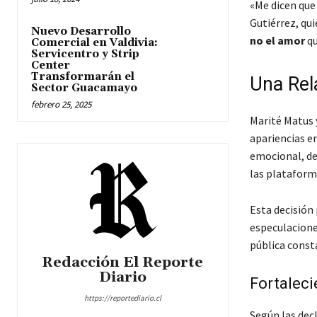
«Me dicen que
Gutiérrez, qu
Nuevo Desarrollo
no el amor
qu
Comercial en Valdivia:
Servicentro y Strip
Center
Transformarán el
Una Rel
Sector Guacamayo
febrero 25, 2025
Marité Matus 
apariencias en
emocional, de
las plataforma
Esta decisión 
especulacione
pública const
Redacción El Reporte
Diario
Fortaleci
https://reportediario.cl
Según las dec