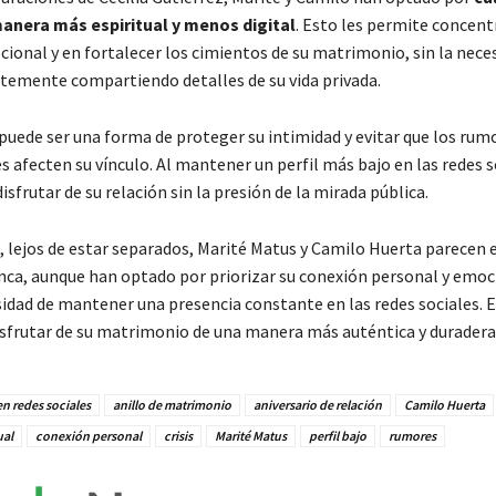
manera más espiritual y menos digital
. Esto les permite concent
ional y en fortalecer los cimientos de su matrimonio, sin la nece
temente compartiendo detalles de su vida privada.
puede ser una forma de proteger su intimidad y evitar que los rumo
 afecten su vínculo. Al mantener un perfil más bajo en las redes so
isfrutar de su relación sin la presión de la mirada pública.
, lejos de estar separados, Marité Matus y Camilo Huerta parecen 
nca, aunque han optado por priorizar su conexión personal y emoc
sidad de mantener una presencia constante en las redes sociales. E
isfrutar de su matrimonio de una manera más auténtica y duradera
n redes sociales
anillo de matrimonio
aniversario de relación
Camilo Huerta
ual
conexión personal
crisis
Marité Matus
perfil bajo
rumores