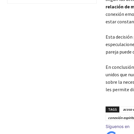
relación de 
conexión emoc
estar constan
Esta decisión 
especulaciones
pareja puede d
En conclusión
unidos que nu
sobre la nece
les permite d
TAGS
acoso e
conexión espirit
Síguenos en