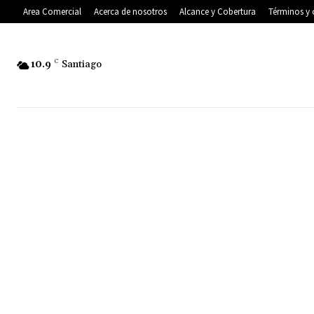
Area Comercial
Acerca de nosotros
Alcance y Cobertura
Términos y 
10.9
C
Santiago