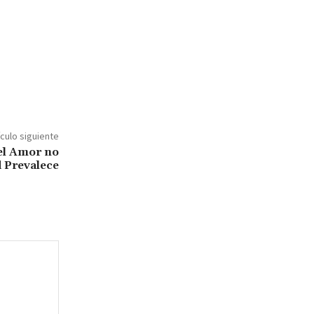
ículo siguiente
 el Amor no
d Prevalece