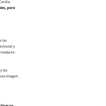
Cecilia
ido, pero
e las
personal y
rivada en
y las
r una imagen
ltivar su