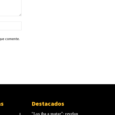
Sitio
web:
 que comente.
as
Destacados
“Los iba a matar”: revelan
8