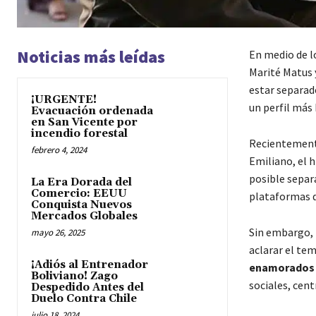
Noticias más leídas
En medio de l
Marité Matus y
estar separad
¡URGENTE!
un perfil más 
Evacuación ordenada
en San Vicente por
incendio forestal
Recientemente
febrero 4, 2024
Emiliano, el h
posible separ
La Era Dorada del
Comercio: EEUU
plataformas d
Conquista Nuevos
Mercados Globales
Sin embargo, l
mayo 26, 2025
aclarar el te
¡Adiós al Entrenador
enamorados 
Boliviano! Zago
sociales, cen
Despedido Antes del
Duelo Contra Chile
julio 18, 2024