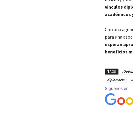
vínculos dip
académicos y 
Con una agenda
para una asoc
esperan apro
beneficios mu
TAGS
¡Qué di
diplomacia
vi
Síguenos en
Cuota