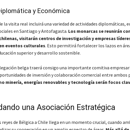
iplomática y Económica
 la visita real incluirá una variedad de actividades diplomáticas, 
sociales en Santiago y Antofagasta.
Los monarcas se reunirán co
hilenas, visitarán centros de investigación y empresas líderes
 en eventos culturales
. Esto permitirá fortalecer los lazos en ár
ucación superior y desarrollo sostenible.
legación belga traerá consigo una importante comitiva empresaria
portunidades de inversión y colaboración comercial entre ambos p
o minería, energías renovables y tecnología serán focos clav
dando una Asociación Estratégica
os reyes de Bélgica a Chile llega en un momento crucial, cuando am
dizar su cooperación en un amplio espectro de áreas.
Más allá de