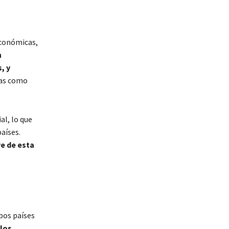
económicas,
n
, y
eas como
l, lo que
aíses.
e de esta
bos países
 los