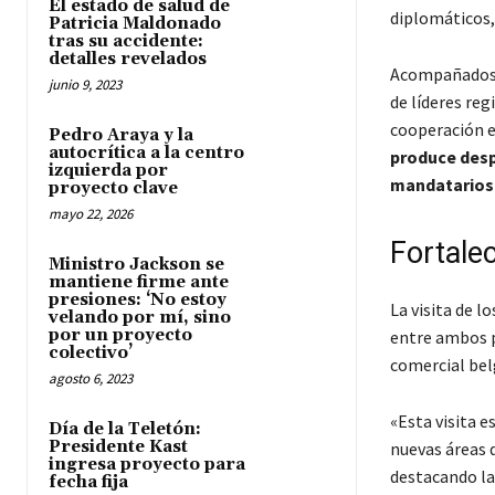
El estado de salud de
diplomáticos,
Patricia Maldonado
tras su accidente:
detalles revelados
Acompañados p
junio 9, 2023
de líderes re
cooperación e
Pedro Araya y la
autocrítica a la centro
produce desp
izquierda por
mandatarios 
proyecto clave
mayo 22, 2026
Fortale
Ministro Jackson se
mantiene firme ante
presiones: ‘No estoy
La visita de l
velando por mí, sino
por un proyecto
entre ambos p
colectivo’
comercial bel
agosto 6, 2023
«Esta visita 
Día de la Teletón:
Presidente Kast
nuevas áreas 
ingresa proyecto para
destacando la 
fecha fija