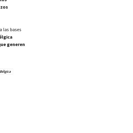
azos
a las bases
élgica
que generen
Bélgica