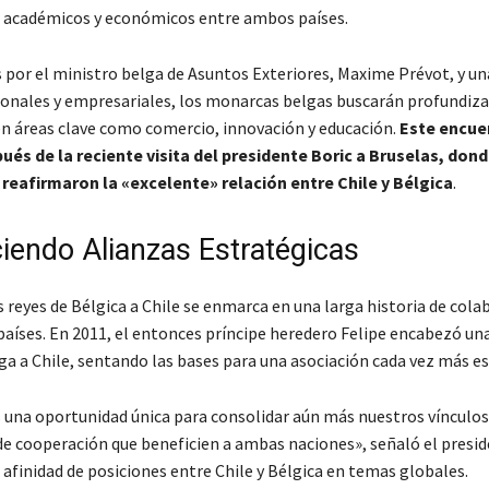
 académicos y económicos entre ambos países.
or el ministro belga de Asuntos Exteriores, Maxime Prévot, y un
gionales y empresariales, los monarcas belgas buscarán profundiza
n áreas clave como comercio, innovación y educación.
Este encue
ués de la reciente visita del presidente Boric a Bruselas, do
reafirmaron la «excelente» relación entre Chile y Bélgica
.
ciendo Alianzas Estratégicas
os reyes de Bélgica a Chile se enmarca en una larga historia de col
aíses. En 2011, el entonces príncipe heredero Felipe encabezó un
ga a Chile, sentando las bases para una asociación cada vez más es
es una oportunidad única para consolidar aún más nuestros vínculos
de cooperación que beneficien a ambas naciones»
, señaló el presi
afinidad de posiciones entre Chile y Bélgica en temas globales.