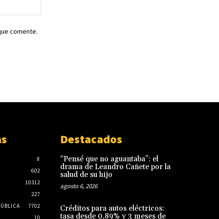
Sitio
web:
 que comente.
as
Destacados
“Pensé que no aguantaba”: el
8
drama de Leandro Cañete por la
602
salud de su hijo
10312
agosto 6, 2026
227
PÚBLICA
7702
Créditos para autos eléctricos:
tasa desde 0,89% y 3 meses de
10