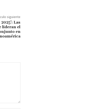
ículo siguiente
 2025’: Las
 lideran el
conjunto en
inoamérica