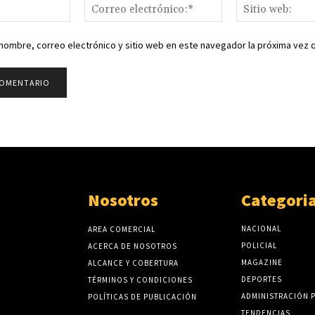
Nombre:*
Correo
electrónico:*
nombre, correo electrónico y sitio web en este navegador la próxima vez
Nosotros
Categori
NACIONAL
AREA COMERCIAL
POLICIAL
ACERCA DE NOSOTROS
MAGAZINE
ALCANCE Y COBERTURA
DEPORTES
TÉRMINOS Y CONDICIONES
ADMINISTRACIÓN 
POLÍTICAS DE PUBLICACIÓN
TENDENCIAS