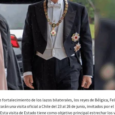
 fortalecimiento de los lazos bilaterales, los reyes de Bélgica, Fel
arán una visita oficial a Chile del 23 al 26 de junio, invitados por e
 Esta visita de Estado tiene como objetivo principal estrechar los 