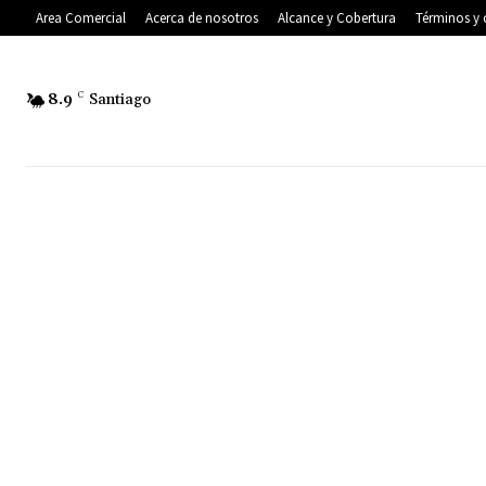
Area Comercial
Acerca de nosotros
Alcance y Cobertura
Términos y 
8.9
C
Santiago