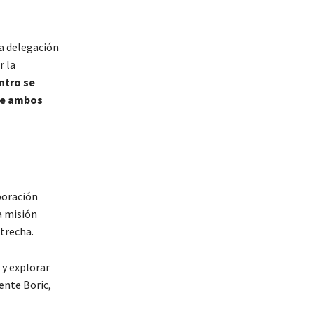
a delegación
r la
ntro se
nde ambos
aboración
a misión
trecha.
 y explorar
dente Boric,