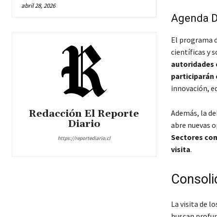
abril 28, 2026
Agenda D
El programa de
científicas y 
autoridades c
participarán
innovación, ed
Redacción El Reporte
Además, la de
Diario
abre nuevas o
Sectores com
https://reportediario.cl
visita
.
Consoli
La visita de l
buscan profun