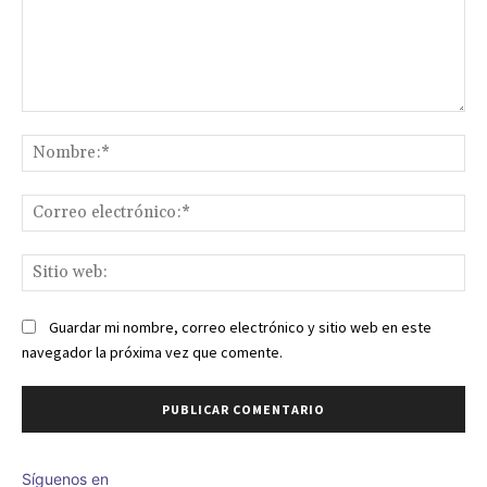
Comentario:
No
Co
ele
Sit
we
Guardar mi nombre, correo electrónico y sitio web en este
navegador la próxima vez que comente.
Síguenos en