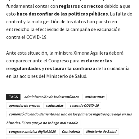
fundamental contar con
registros correctos
debido a que
esto
hace desconfiar de las políticas públicas
. La falta de
control y la mala gestión de los datos han puesto en
entredicho la efectividad de la campaña de vacunación
contra el COVID-19.
Ante esta situación, la ministra Ximena Aguilera deberá
comparecer ante el Congreso para
esclarecer las
irregularidades
y
restaurar la confianza
de la ciudadanía
en las acciones del Ministerio de Salud.
TAGS
administración de la desconfianza
antivacunas
aprender de errores
caducadas
casos de COVID-19
comenzó diciendo Barrientos en uno de los primeros registros que dejó en sus
historias. "Creo que yo no le hago mal a nadie
congreso américa digital 2025
Contraloría
Ministerio de Salud