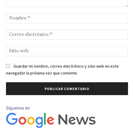
Comentario:
No
Co
ele
Sit
we
Guardar mi nombre, correo electrónico y sitio web en este
navegador la próxima vez que comente.
Síguenos en