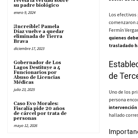
revela la verdad sobre
su padre biológico
enero 9, 2024
Los efectivos 
comenzaron a r
¡Increíble! Pamela
Fermín Verga
Díaz vuelve a quedar
eliminada de Tierra
quienes deber
Brava
trasladado ha
diciembre 17, 2023
Estable
Gobernador de Los
Lagos Destituye a 4
Funcionarios por
de Terc
Abuso de Licencias
Médicas
julio 23, 2025
Uno de los pri
persona enco
Caso Evo Morales:
intervención
Fiscalía pide 20 años
de cárcel por trata de
hallado corre
personas
mayo 12, 2026
Importanc