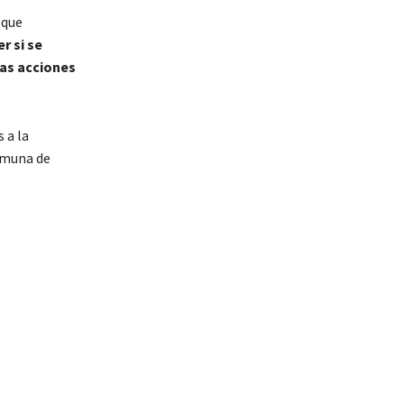
 que
r si se
las acciones
 a la
omuna de