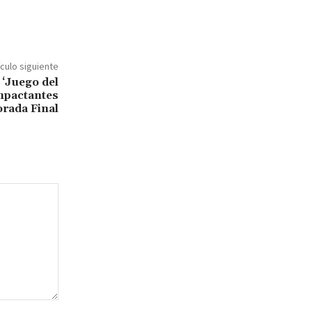
ículo siguiente
 ‘Juego del
mpactantes
orada Final