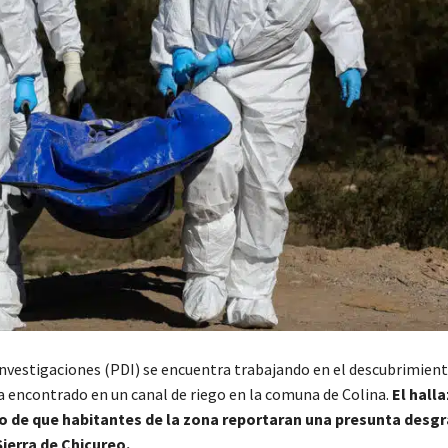
 Investigaciones (PDI) se encuentra trabajando en el descubrimient
da encontrado en un canal de riego en la comuna de Colina.
El hall
o de que habitantes de la zona reportaran una presunta desgra
Sierra de Chicureo.