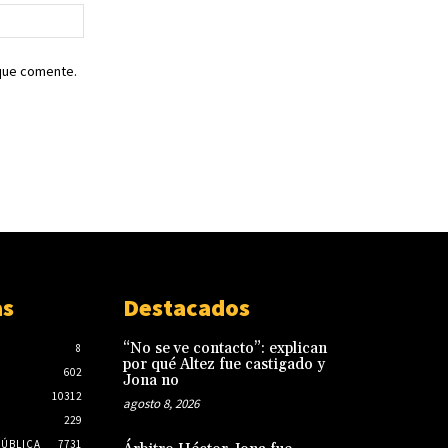
Sitio
web:
 que comente.
as
Destacados
“No se ve contacto”: explican
8
por qué Altez fue castigado y
602
Jona no
10312
agosto 8, 2026
229
PÚBLICA
7731