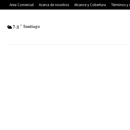
Area Comercial
Acerca de nosotros
Alcance y Cobertura
Términos y 
7.3
C
Santiago