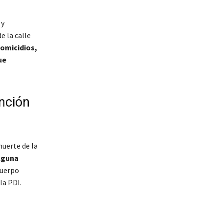
 y
e la calle
Homicidios,
ue
nción
muerte de la
lguna
cuerpo
la PDI.