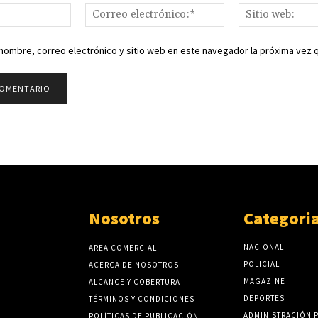
Nombre:*
Correo
electrónico:*
nombre, correo electrónico y sitio web en este navegador la próxima vez
Nosotros
Categori
NACIONAL
AREA COMERCIAL
POLICIAL
ACERCA DE NOSOTROS
MAGAZINE
ALCANCE Y COBERTURA
DEPORTES
TÉRMINOS Y CONDICIONES
ADMINISTRACIÓN 
POLÍTICAS DE PUBLICACIÓN