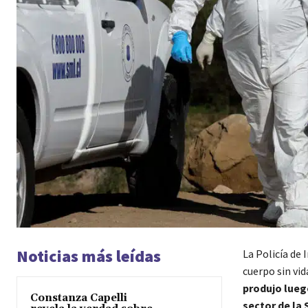
Noticias más leídas
La Policía de
cuerpo sin vi
produjo lueg
Constanza Capelli
sector de la 