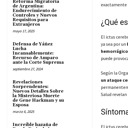
Reforma Migratoria
exactamente 
de Argentina:
Endurecimiento de
Controles y Nuevos
Requisitos para
¿Qué es
Extranjeros
mayo 17, 2025
El ictus cereb
ya sea por un
Defensa de Yáñez
Lucha
hemorrágico
Incansablemente:
Recurso de Amparo
puede provoca
ante la Corte Suprema
septiembre 27, 2024
Según la Orga
un ataque ce
Revelaciones
Sorprendentes:
permanentemen
Nuevos Detalles Sobre
Salud revelan
la Misteriosa Muerte
de Gene Hackman y su
Esposa
Síntomas
marzo 6, 2025
Increíble hazaña de
El ictus cere