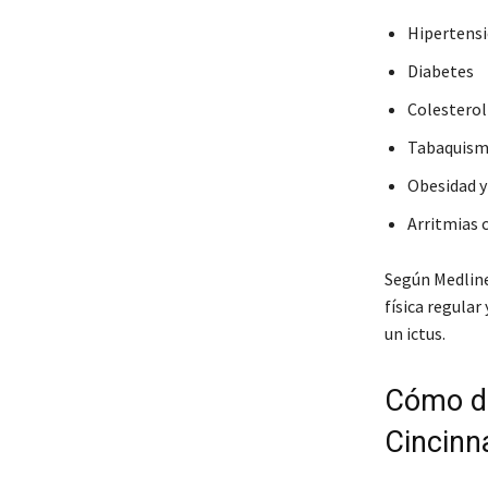
Hipertensi
Diabetes
Colesterol
Tabaquis
Obesidad 
Arritmias c
Según Medlin
física regular
un ictus.
Cómo de
Cincinna