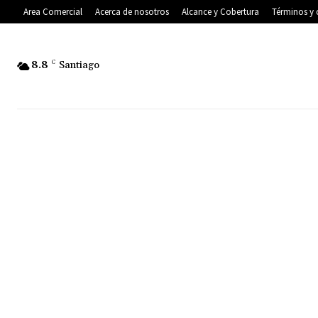
Area Comercial
Acerca de nosotros
Alcance y Cobertura
Términos y 
8.8
C
Santiago