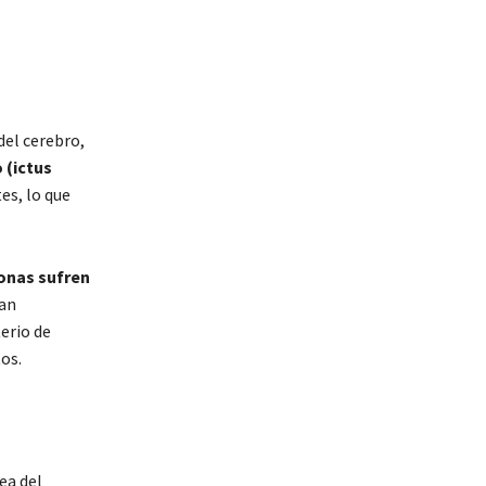
del cerebro,
 (ictus
es, lo que
onas sufren
dan
erio de
tos.
ea del