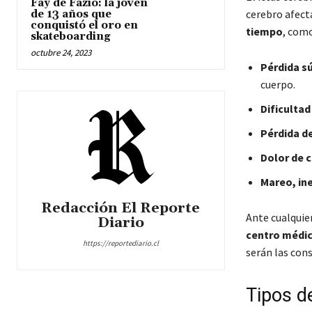
Fay de Fazio: la joven
cerebro afect
de 13 años que
conquistó el oro en
tiempo
, como
skateboarding
octubre 24, 2023
Pérdida sú
cuerpo.
Dificultad
Pérdida d
Dolor de c
Mareo, ine
Redacción El Reporte
Ante cualquie
Diario
centro médi
https://reportediario.cl
serán las con
Tipos de