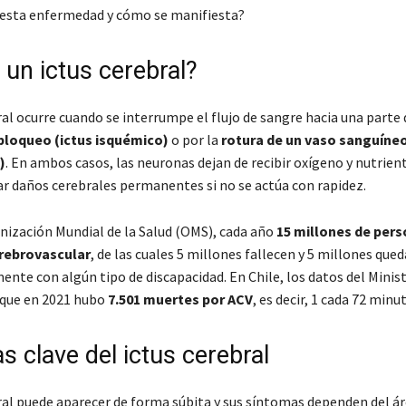
esta enfermedad y cómo se manifiesta?
 un ictus cerebral?
ral ocurre cuando se interrumpe el flujo de sangre hacia una parte 
bloqueo (ictus isquémico)
o por la
rotura de un vaso sanguíneo
)
. En ambos casos, las neuronas dejan de recibir oxígeno y nutrient
r daños cerebrales permanentes si no se actúa con rapidez.
nización Mundial de la Salud (OMS), cada año
15 millones de pers
rebrovascular
, de las cuales 5 millones fallecen y 5 millones que
te con algún tipo de discapacidad. En Chile, los datos del Minist
 que en 2021 hubo
7.501 muertes por ACV
, es decir, 1 cada 72 minu
 clave del ictus cerebral
bral puede aparecer de forma súbita y sus síntomas dependen del ár