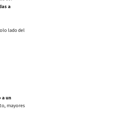
das a
olo lado del
 a un
nto, mayores