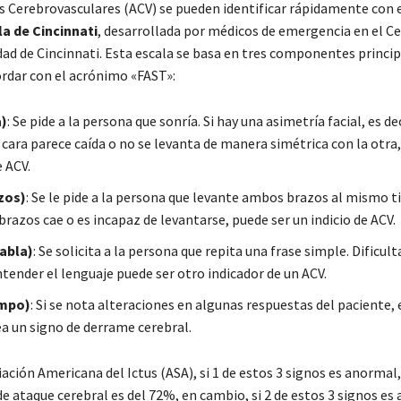
s Cerebrovasculares (ACV) se pueden identificar rápidamente con e
a de Cincinnati
, desarrollada por médicos de emergencia en el C
dad de Cincinnati. Esta escala se basa en tres componentes princi
ordar con el acrónimo «FAST»:
a)
: Se pide a la persona que sonría. Si hay una asimetría facial, es dec
 cara parece caída o no se levanta de manera simétrica con la otra,
 ACV.
zos)
: Se le pide a la persona que levante ambos brazos al mismo t
brazos cae o es incapaz de levantarse, puede ser un indicio de ACV.
abla)
: Se solicita a la persona que repita una frase simple. Dificul
tender el lenguaje puede ser otro indicador de un ACV.
empo)
: Si se nota alteraciones en algunas respuestas del paciente, 
ea un signo de derrame cerebral.
ación Americana del Ictus (ASA), si 1 de estos 3 signos es anormal,
e ataque cerebral es del 72%, en cambio, si 2 de estos 3 signos es