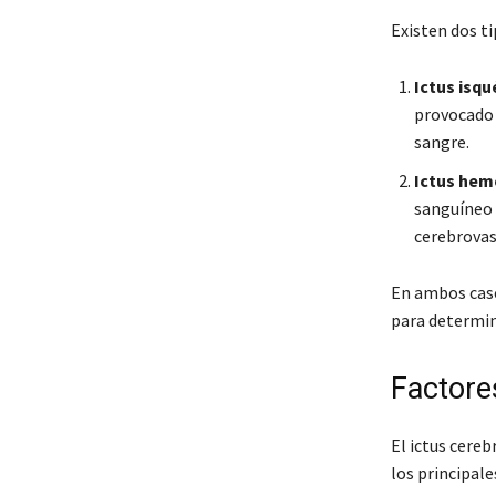
Existen dos ti
Ictus isq
provocado 
sangre.
Ictus hem
sanguíneo 
cerebrovas
En ambos caso
para determina
Factore
El ictus cere
los principal