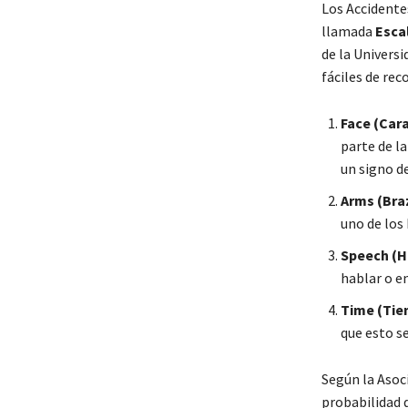
Los Accidente
llamada
Escal
de la Universi
fáciles de rec
Face (Car
parte de la
un signo de
Arms (Bra
uno de los 
Speech (H
hablar o en
Time (Ti
que esto s
Según la Asoci
probabilidad d