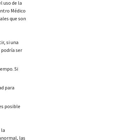
l uso de la
entro Médico
pales que son
ir, si una
 podría ser
iempo. Si
tad para
es posible
 la
 anormal, las